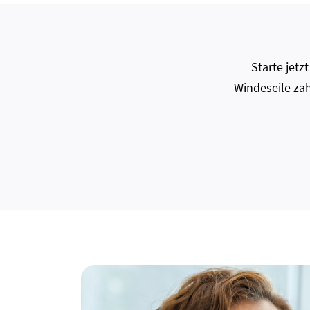
Starte jet
Windeseile zah