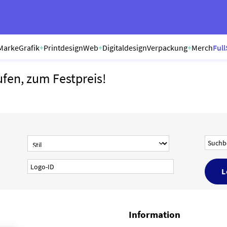
Marke
Grafik
+
Printdesign
Web
+
Digitaldesign
Verpackung
+
Merch
Full
ufen, zum Festpreis!
Information