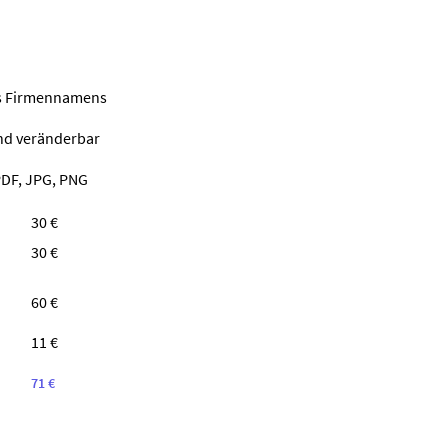
nes Firmennamens
ind veränderbar
PDF, JPG, PNG
30 €
30 €
60 €
11 €
71 €