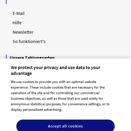
E-Mail
Hilfe
Newsletter
So funktioniert's
Unsere Zahlungsarten
We protect your privacy and use data to your
advantage
We use cookies to provide you with an optimal website
experience. These include cookies that are necessary for the
operation of the site and for controlling our commercial
business objectives, as well as those that are used solely for
anonymous statistical purposes, for convenience settings, or to
display personalized advertising.
© 2026 designenlassen.de
AGB Auftraggeber
Accept all cookies
AGB Dienstleister
Datenschutz
Impressum