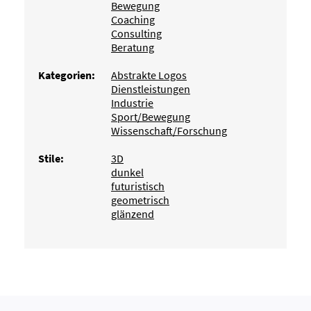
Bewegung
Coaching
Consulting
Beratung
Kategorien:
Abstrakte Logos
Dienstleistungen
Industrie
Sport/Bewegung
Wissenschaft/Forschung
Stile:
3D
dunkel
futuristisch
geometrisch
glänzend