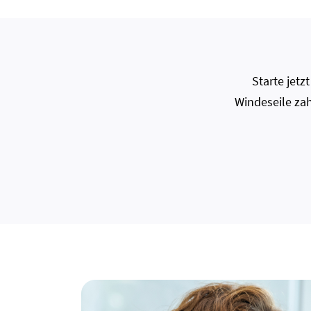
Starte jet
Windeseile zah