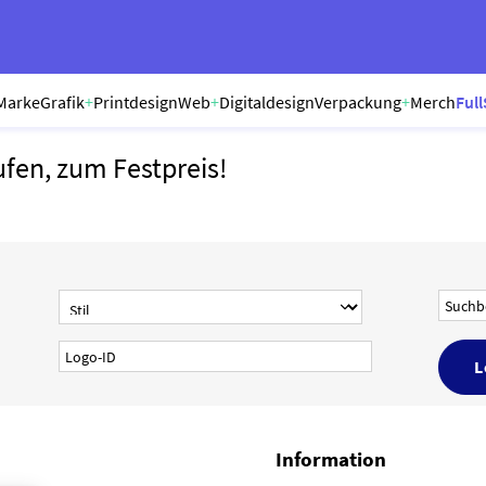
Marke
Grafik
+
Printdesign
Web
+
Digitaldesign
Verpackung
+
Merch
Full
ufen, zum Festpreis!
Information