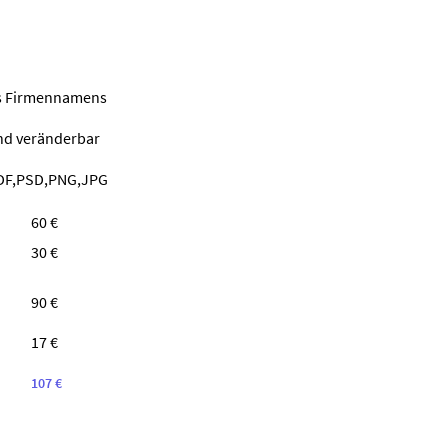
nes Firmennamens
ind veränderbar
PDF,PSD,PNG,JPG
60 €
30 €
90 €
17 €
107 €