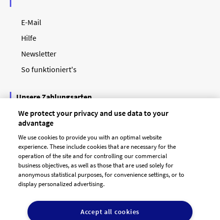
E-Mail
Hilfe
Newsletter
So funktioniert's
Unsere Zahlungsarten
We protect your privacy and use data to your
advantage
We use cookies to provide you with an optimal website
experience. These include cookies that are necessary for the
operation of the site and for controlling our commercial
business objectives, as well as those that are used solely for
anonymous statistical purposes, for convenience settings, or to
display personalized advertising.
© 2026 designenlassen.de
AGB Auftraggeber
Accept all cookies
AGB Dienstleister
Datenschutz
Impressum