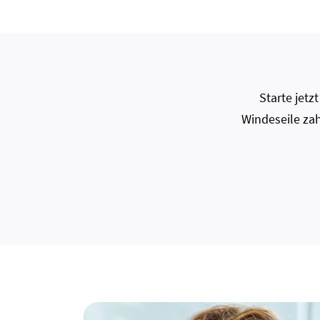
Starte jet
Windeseile zah