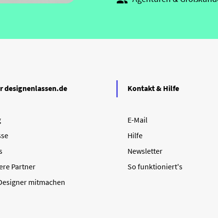

r designenlassen.de
Kontakt & Hilfe
g
E-Mail
sse
Hilfe
s
Newsletter
ere Partner
So funktioniert's
 Designer mitmachen