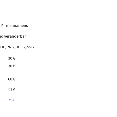
nes Firmennamens
ind veränderbar
PDF, PNG, JPEG, SVG
30 €
30 €
60 €
11 €
71 €