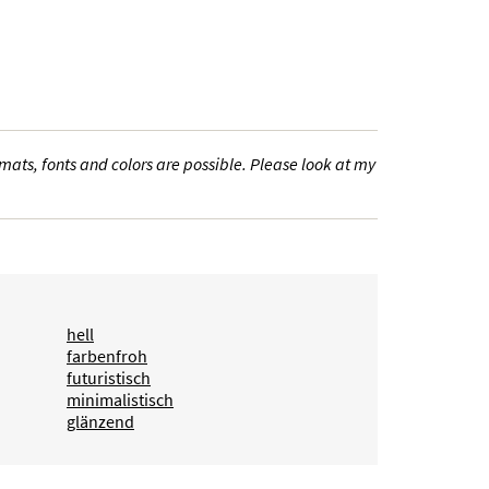
ats, fonts and colors are possible. Please look at my
hell
farbenfroh
futuristisch
minimalistisch
glänzend