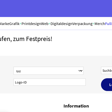
Marke
Grafik
+
Printdesign
Web
+
Digitaldesign
Verpackung
+
Merch
Full
ufen, zum Festpreis!
Information