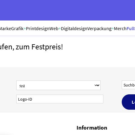
Marke
Grafik
+
Printdesign
Web
+
Digitaldesign
Verpackung
+
Merch
Full
ufen, zum Festpreis!
Information