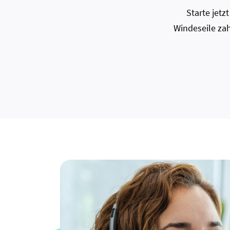
Starte jet
Windeseile zah