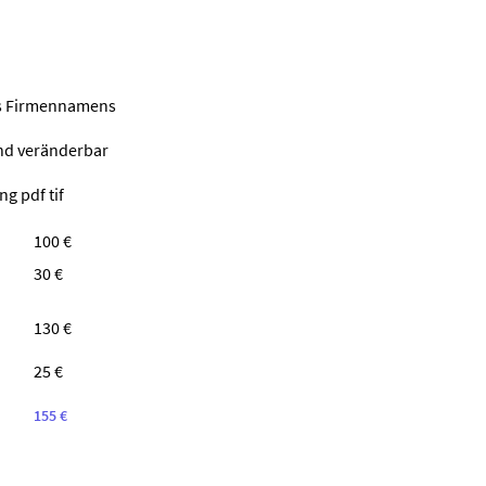
nes Firmennamens
ind veränderbar
g pdf tif
100 €
30 €
130 €
25 €
155 €