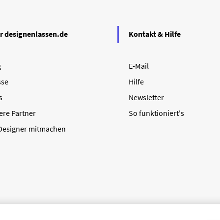
r designenlassen.de
Kontakt & Hilfe
g
E-Mail
sse
Hilfe
s
Newsletter
ere Partner
So funktioniert's
 Designer mitmachen