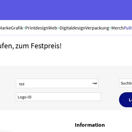
Marke
Grafik
+
Printdesign
Web
+
Digitaldesign
Verpackung
+
Merch
Full
ufen, zum Festpreis!
Information