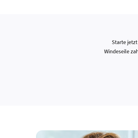
Starte jet
Windeseile zah