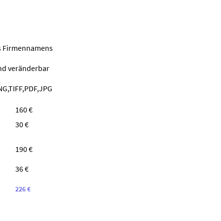
nes Firmennamens
ind veränderbar
NG,TIFF,PDF,JPG
160 €
30 €
190 €
36 €
226 €