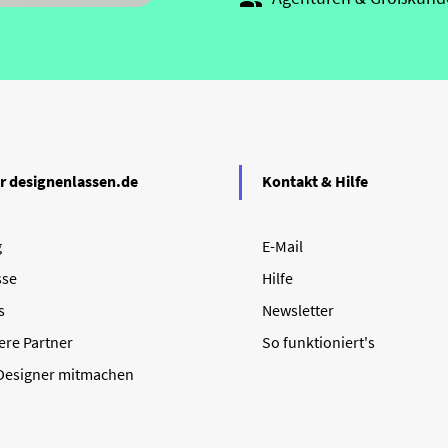

r designenlassen.de
Kontakt & Hilfe
g
E-Mail
sse
Hilfe
s
Newsletter
ere Partner
So funktioniert's
 Designer mitmachen