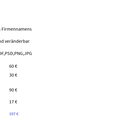
nes Firmennamens
ind veränderbar
PDF,PSD,PNG,JPG
60 €
30 €
90 €
17 €
107 €