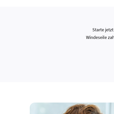
Starte jet
Windeseile zah