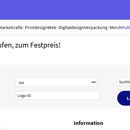
Marke
Grafik
+
Printdesign
Web
+
Digitaldesign
Verpackung
+
Merch
Full
ufen, zum Festpreis!
Information