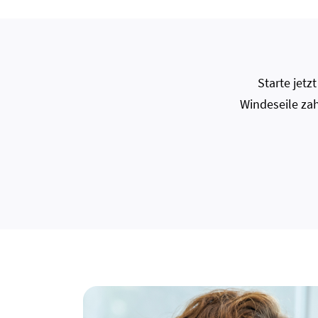
Starte jet
Windeseile zah