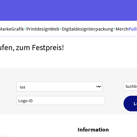
Marke
Grafik
+
Printdesign
Web
+
Digitaldesign
Verpackung
+
Merch
Full
ufen, zum Festpreis!
Information