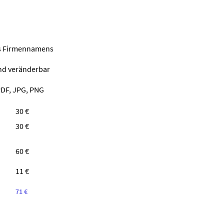
nes Firmennamens
ind veränderbar
PDF, JPG, PNG
30 €
30 €
60 €
11 €
71 €