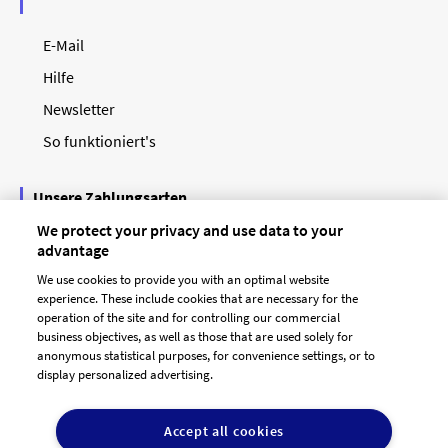
E-Mail
Hilfe
Newsletter
So funktioniert's
Unsere Zahlungsarten
We protect your privacy and use data to your
advantage
We use cookies to provide you with an optimal website
experience. These include cookies that are necessary for the
operation of the site and for controlling our commercial
business objectives, as well as those that are used solely for
anonymous statistical purposes, for convenience settings, or to
display personalized advertising.
© 2026 designenlassen.de
AGB Auftraggeber
Accept all cookies
AGB Dienstleister
Datenschutz
Impressum