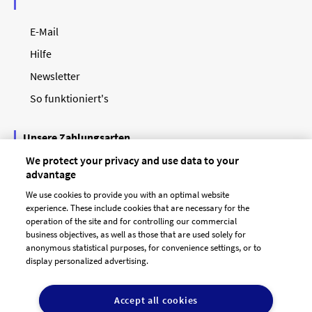
E-Mail
Hilfe
Newsletter
So funktioniert's
Unsere Zahlungsarten
We protect your privacy and use data to your
advantage
We use cookies to provide you with an optimal website
experience. These include cookies that are necessary for the
operation of the site and for controlling our commercial
business objectives, as well as those that are used solely for
anonymous statistical purposes, for convenience settings, or to
display personalized advertising.
© 2026 designenlassen.de
AGB Auftraggeber
Accept all cookies
AGB Dienstleister
Datenschutz
Impressum