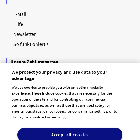
E-Mail
Hilfe
Newsletter
So funktioniert's
Unsere Zahlungsarten
We protect your privacy and use data to your
advantage
We use cookies to provide you with an optimal website
experience. These include cookies that are necessary for the
operation of the site and for controlling our commercial
business objectives, as well as those that are used solely for
anonymous statistical purposes, for convenience settings, or to
display personalized advertising.
© 2026 designenlassen.de
AGB Auftraggeber
Accept all cookies
AGB Dienstleister
Datenschutz
Impressum