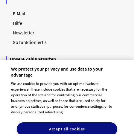
E-Mail
Hilfe
Newsletter
So funktioniert's
Unsere Zahlungsarten
We protect your privacy and use data to your
advantage
We use cookies to provide you with an optimal website
experience. These include cookies that are necessary for the
operation of the site and for controlling our commercial
business objectives, as well as those that are used solely for
anonymous statistical purposes, for convenience settings, or to
display personalized advertising.
© 2026 designenlassen.de
AGB Auftraggeber
Accept all cookies
AGB Dienstleister
Datenschutz
Impressum