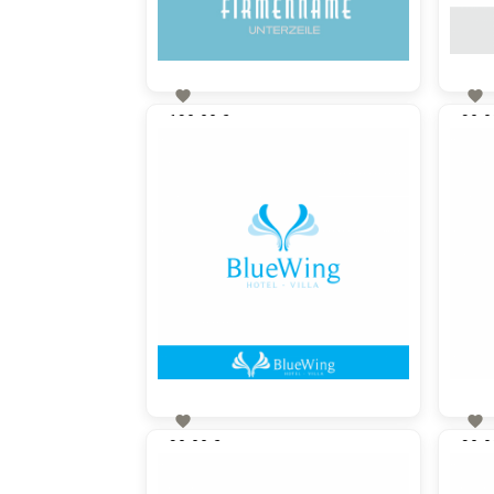


190,00 €
90,0
zzgl. MwSt


90,00 €
90,0
zzgl. MwSt