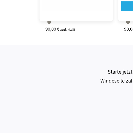


90,00 €
90,0
zzgl. MwSt
Starte jet
Windeseile zah