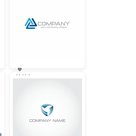

90,00 €
zzgl. MwSt