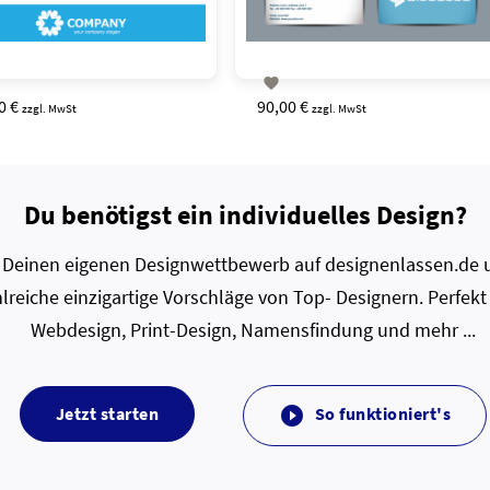

0 €
90,00 €
zzgl. MwSt
zzgl. MwSt
Du benötigst ein individuelles Design?
zt Deinen eigenen Designwettbewerb auf designenlassen.de u
lreiche einzigartige Vorschläge von Top- Designern. Perfekt
Webdesign, Print-Design, Namensfindung und mehr ...
Jetzt starten
So funktioniert's
