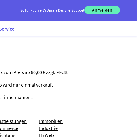
Anmelden
So funktioniert's
Unsere Designer
Support
Service
os zum Preis ab 60,00 € zzgl. MwSt
go wird nur einmal verkauft
nes Firmennamens
nstleistungen
Immobilien
ommerce
Industrie
richtung
IT/Web