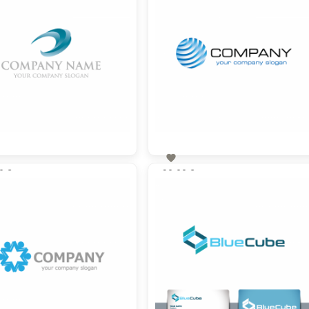

0 €
90,00 €
zzgl. MwSt
zzgl. MwSt