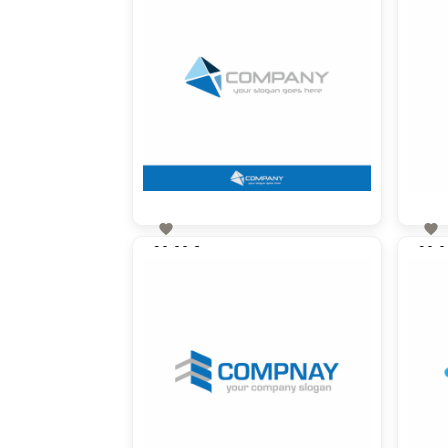


90,00 €
90,0
zzgl. MwSt