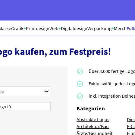
Marke
Grafik
+
Printdesign
Web
+
Digitaldesign
Verpackung
+
Merch
Full
ogo kaufen, zum Festpreis!
Über 3.000 fertige Log
Exklusivität - jedes Lo
inkl. Integration Dei
Kategorien
Abstrakte Logos
Die
Architektur/Bau
E-C
Ärzte/Gesundheit
Ein