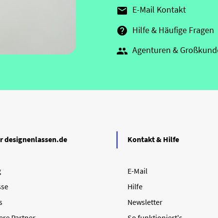
E-Mail Kontakt

Hilfe & Häufige Fragen

Agenturen & Großkund

r designenlassen.de
Kontakt & Hilfe
g
E-Mail
sse
Hilfe
s
Newsletter
ere Partner
So funktioniert's