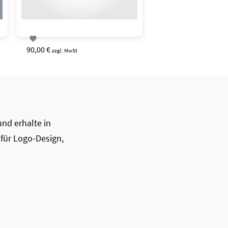

90,00 €
zzgl. MwSt
nd erhalte in
 für Logo-Design,