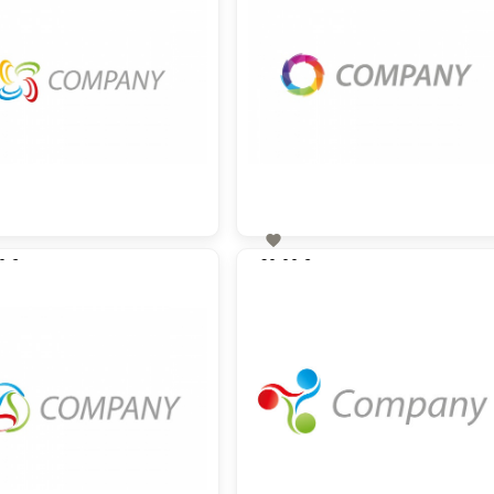

0 €
60,00 €
zzgl. MwSt
zzgl. MwSt