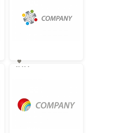

60,00 €
zzgl. MwSt