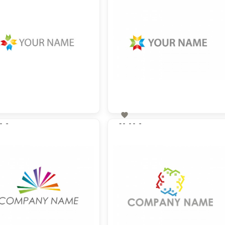

0 €
60,00 €
zzgl. MwSt
zzgl. MwSt