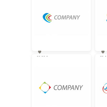


60,00 €
60,0
zzgl. MwSt