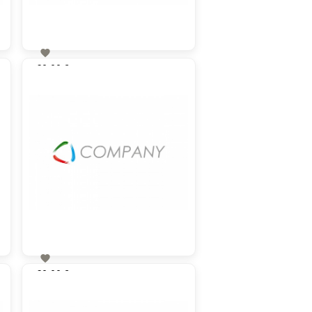

60,00 €
zzgl. MwSt

60,00 €
zzgl. MwSt