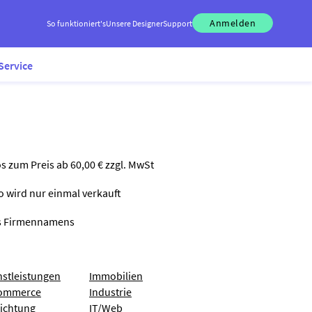
Anmelden
So funktioniert's
Unsere Designer
Support
Service
os zum Preis ab 60,00 € zzgl. MwSt
go wird nur einmal verkauft
nes Firmennamens
nstleistungen
Immobilien
ommerce
Industrie
richtung
IT/Web