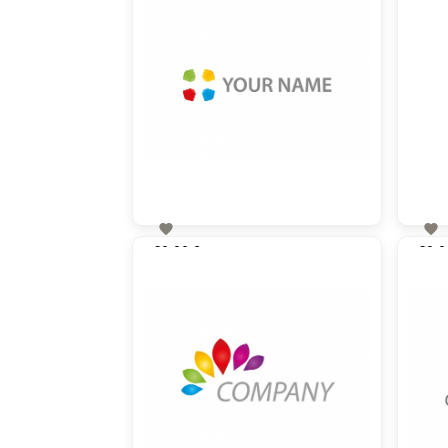


60,00 €
60,0
zzgl. MwSt