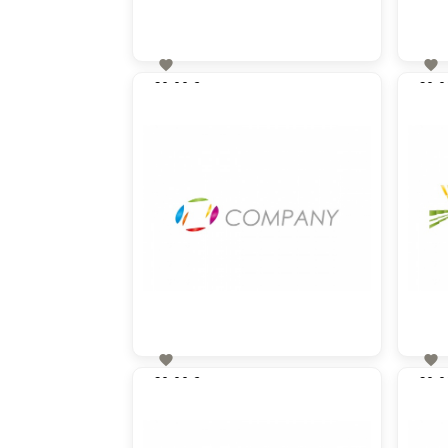


60,00 €
60,0
zzgl. MwSt


60,00 €
60,0
zzgl. MwSt