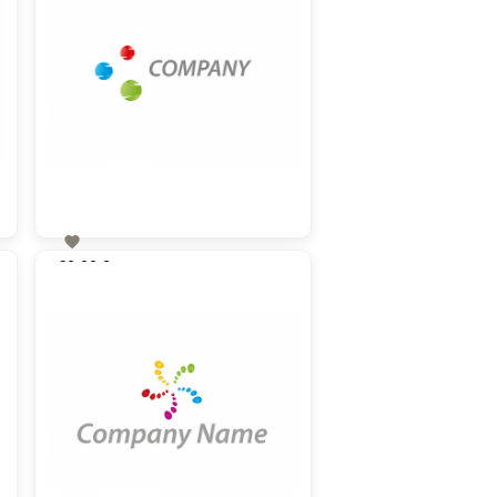

60,00 €
zzgl. MwSt