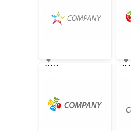


60,00 €
60,0
zzgl. MwSt