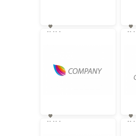


60,00 €
60,0
zzgl. MwSt


60,00 €
60,0
zzgl. MwSt