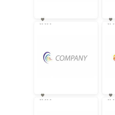


60,00 €
60,0
zzgl. MwSt


60,00 €
60,0
zzgl. MwSt