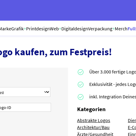
Marke
Grafik
+
Printdesign
Web
+
Digitaldesign
Verpackung
+
Merch
Full
ogo kaufen, zum Festpreis!
Über 3.000 fertige Log
Exklusivität - jedes Lo
inkl. Integration Dei
Kategorien
Abstrakte Logos
Die
Architektur/Bau
E-C
Ärzte/Gesundheit
Ein