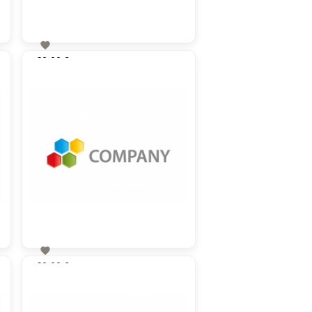

60,00 €
zzgl. MwSt

60,00 €
zzgl. MwSt