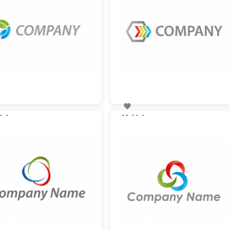

0 €
60,00 €
zzgl. MwSt
zzgl. MwSt