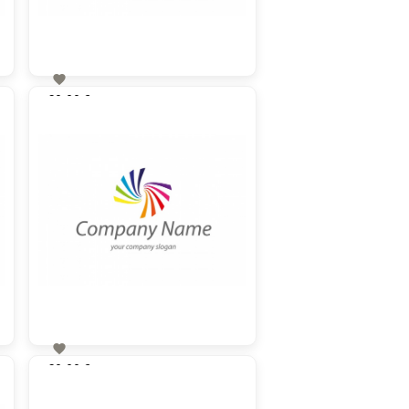

60,00 €
zzgl. MwSt

60,00 €
zzgl. MwSt