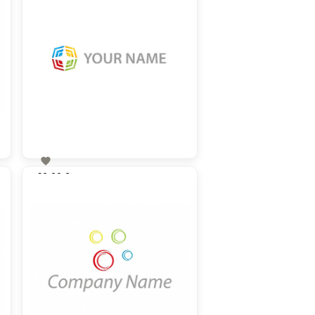

60,00 €
zzgl. MwSt