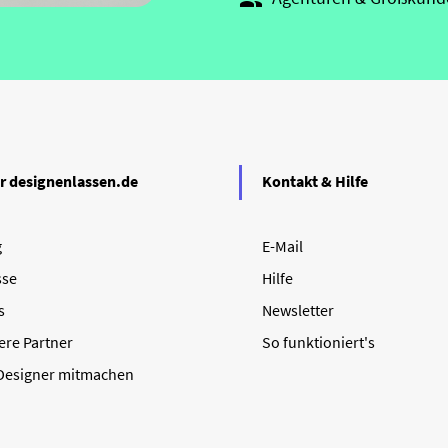

r designenlassen.de
Kontakt & Hilfe
g
E-Mail
sse
Hilfe
s
Newsletter
ere Partner
So funktioniert's
 Designer mitmachen