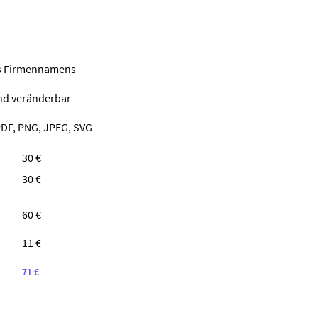
nes Firmennamens
ind veränderbar
PDF, PNG, JPEG, SVG
30 €
30 €
60 €
11 €
71 €