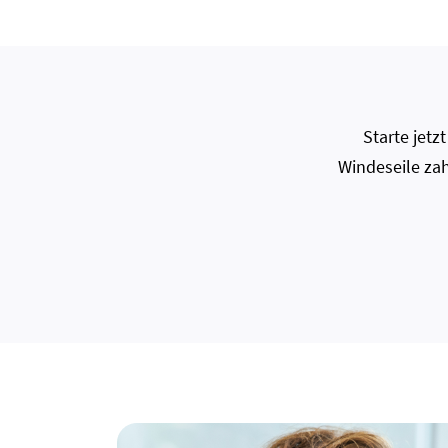
Starte jet
Windeseile zah