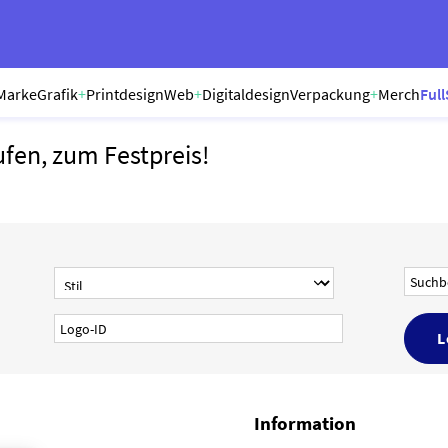
Marke
Grafik
+
Printdesign
Web
+
Digitaldesign
Verpackung
+
Merch
Full
ufen, zum Festpreis!
Information