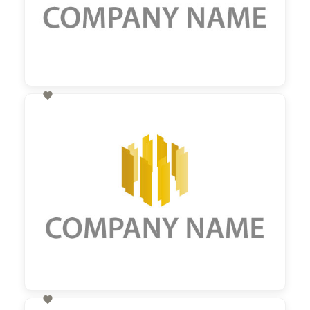

60,00 €
zzgl. MwSt
