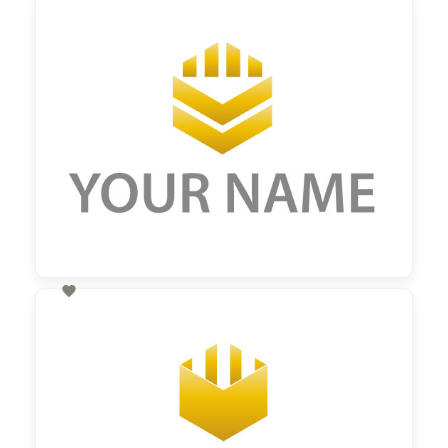

60,00 €
zzgl. MwSt