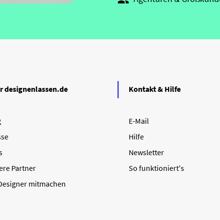

r designenlassen.de
Kontakt & Hilfe
g
E-Mail
sse
Hilfe
s
Newsletter
ere Partner
So funktioniert's
 Designer mitmachen