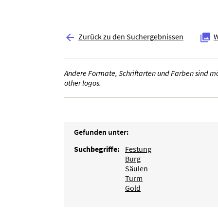
Zurück zu den Suchergebnissen
W


Andere Formate, Schriftarten und Farben sind mög
other logos.
Gefunden unter:
Suchbegriffe:
Festung
Burg
Säulen
Turm
Gold