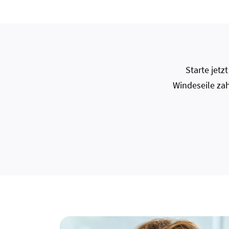
Starte jet
Windeseile zah