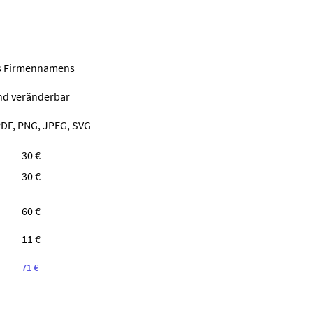
nes Firmennamens
ind veränderbar
PDF, PNG, JPEG, SVG
30 €
30 €
60 €
11 €
71 €