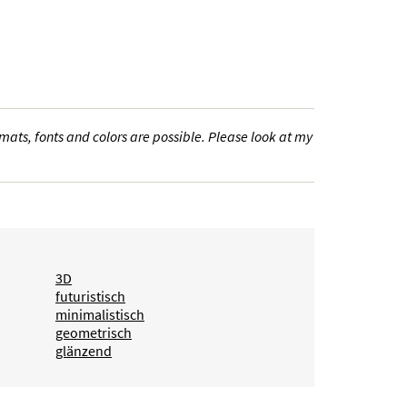
ats, fonts and colors are possible. Please look at my
3D
futuristisch
minimalistisch
geometrisch
glänzend