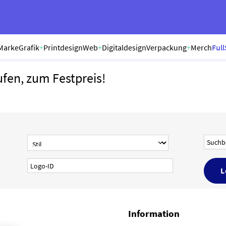
Marke
Grafik
+
Printdesign
Web
+
Digitaldesign
Verpackung
+
Merch
Full
ufen, zum Festpreis!
Information