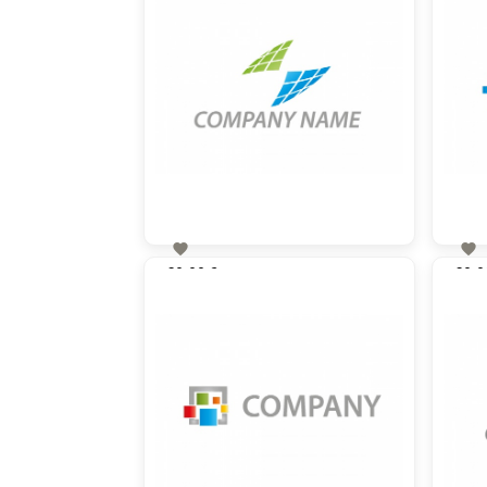


60,00 €
60,0
zzgl. MwSt