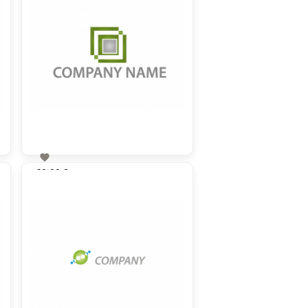

60,00 €
zzgl. MwSt