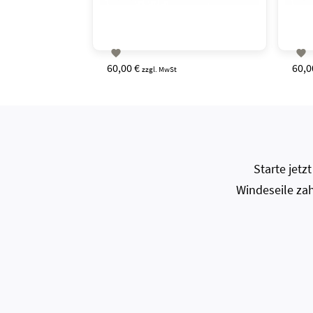


60,00 €
60,0
zzgl. MwSt
Starte jet
Windeseile zah