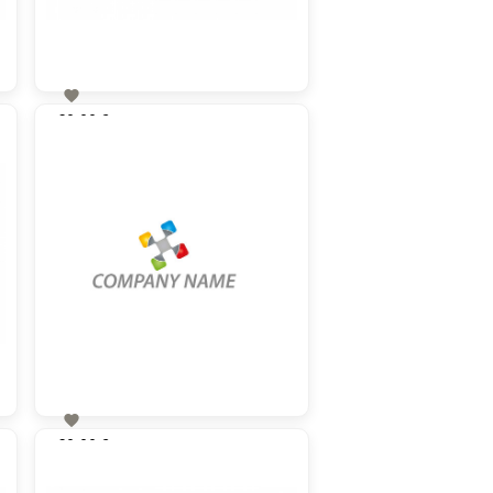

60,00 €
zzgl. MwSt

60,00 €
zzgl. MwSt