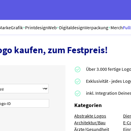
Marke
Grafik
+
Printdesign
Web
+
Digitaldesign
Verpackung
+
Merch
Full
ogo kaufen, zum Festpreis!
Über 3.000 fertige Log
Exklusivität - jedes Lo
inkl. Integration Dei
Kategorien
Abstrakte Logos
Die
Architektur/Bau
E-C
Ärzte/Gesundheit
Ein