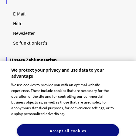
E-Mail
Hilfe
Newsletter
So funktioniert's
Unsere Zahlungsarten
We protect your privacy and use data to your
advantage
We use cookies to provide you with an optimal website
experience. These include cookies that are necessary for the
operation of the site and for controlling our commercial
business objectives, as well as those that are used solely for
anonymous statistical purposes, for convenience settings, or to
display personalized advertising.
© 2026 designenlassen.de
AGB Auftraggeber
Accept all cookies
AGB Dienstleister
Datenschutz
Impressum