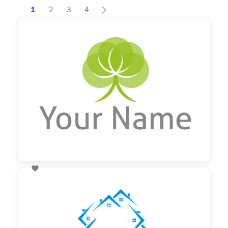
1
2
3
4

60,00 €
zzgl. MwSt