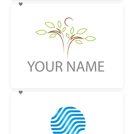

60,00 €
zzgl. MwSt

60,00 €
zzgl. MwSt