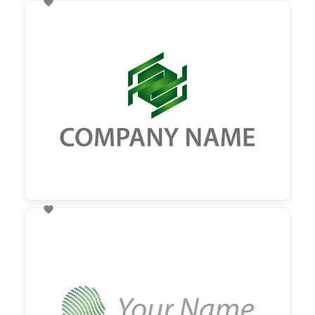

60,00 €
zzgl. MwSt

60,00 €
zzgl. MwSt