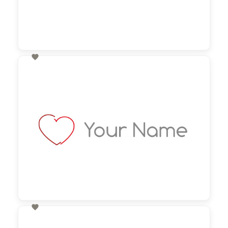

60,00 €
zzgl. MwSt

60,00 €
zzgl. MwSt