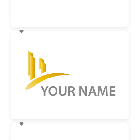

60,00 €
zzgl. MwSt

60,00 €
zzgl. MwSt