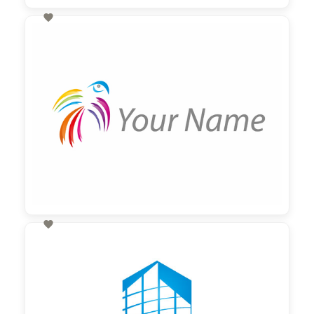

60,00 €
zzgl. MwSt

60,00 €
zzgl. MwSt