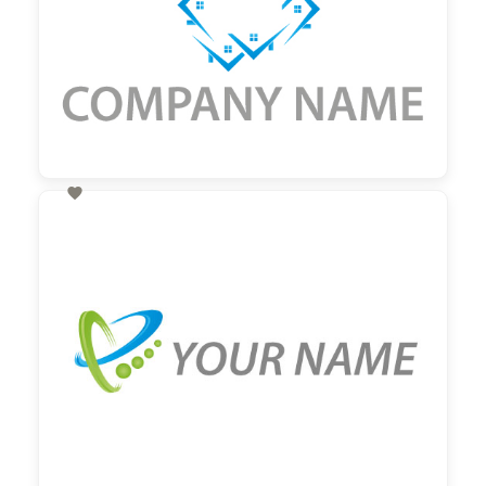

60,00 €
zzgl. MwSt