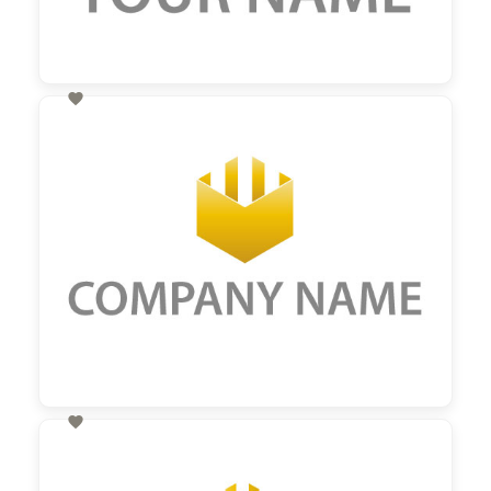

60,00 €
zzgl. MwSt

60,00 €
zzgl. MwSt