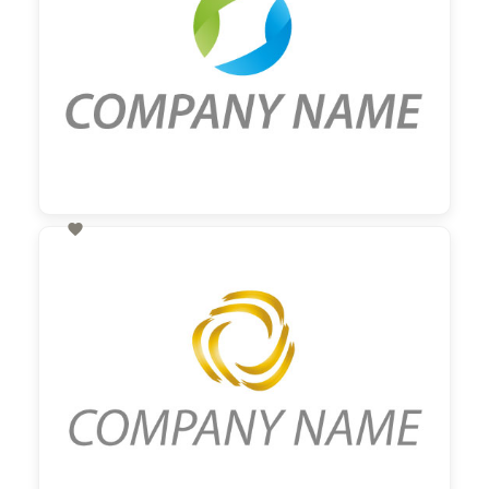

60,00 €
zzgl. MwSt