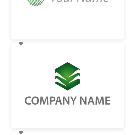

60,00 €
zzgl. MwSt
