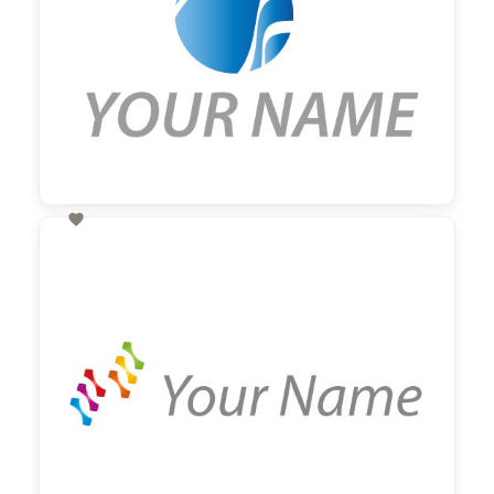

60,00 €
zzgl. MwSt