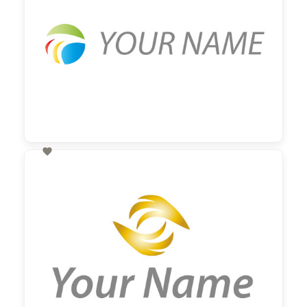

60,00 €
zzgl. MwSt