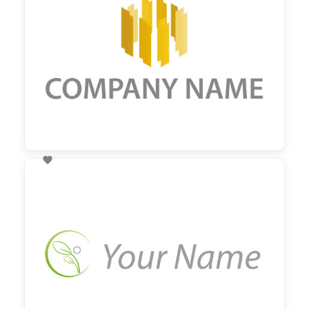

60,00 €
zzgl. MwSt