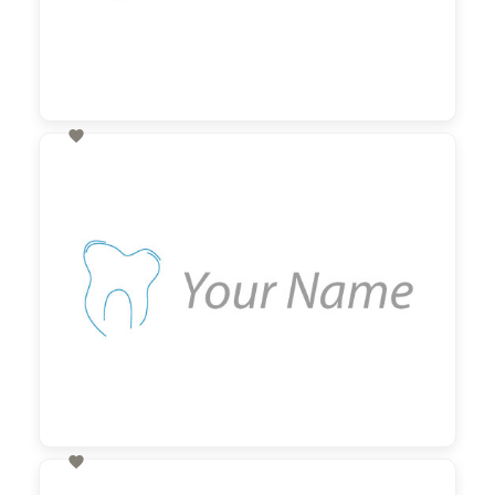

60,00 €
zzgl. MwSt

60,00 €
zzgl. MwSt