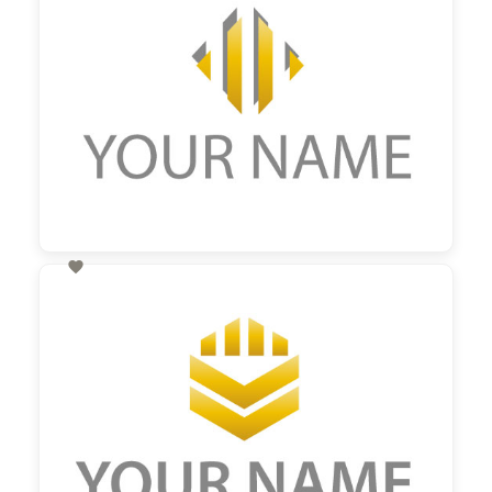

60,00 €
zzgl. MwSt