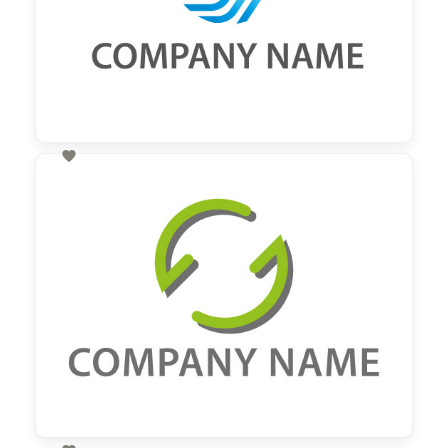

60,00 €
zzgl. MwSt