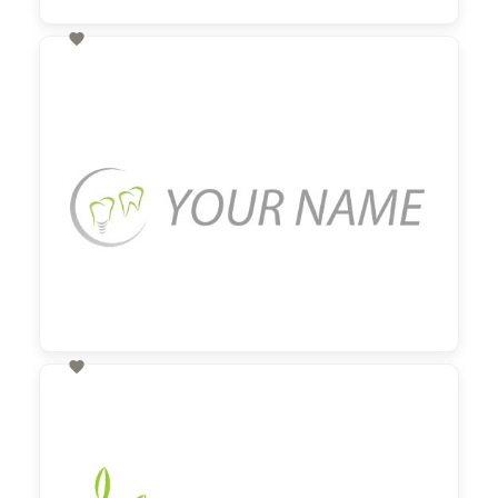

60,00 €
zzgl. MwSt

60,00 €
zzgl. MwSt