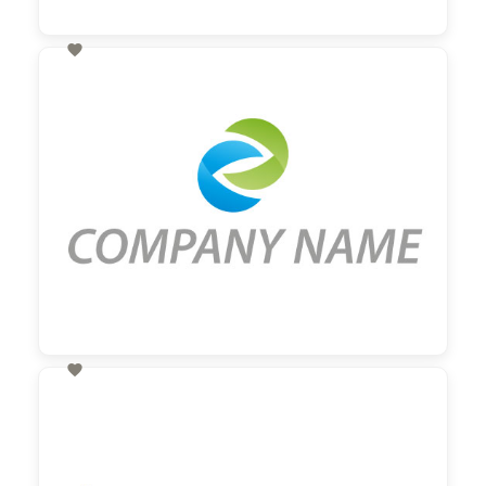

60,00 €
zzgl. MwSt

60,00 €
zzgl. MwSt