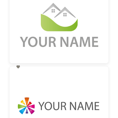

60,00 €
zzgl. MwSt