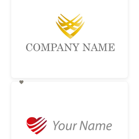

60,00 €
zzgl. MwSt