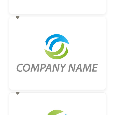

60,00 €
zzgl. MwSt

60,00 €
zzgl. MwSt