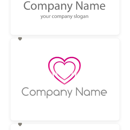

60,00 €
zzgl. MwSt
