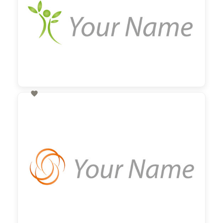

60,00 €
zzgl. MwSt