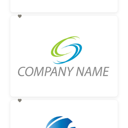

60,00 €
zzgl. MwSt

60,00 €
zzgl. MwSt