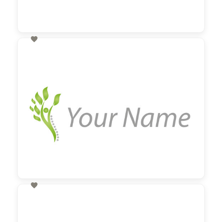

60,00 €
zzgl. MwSt

60,00 €
zzgl. MwSt