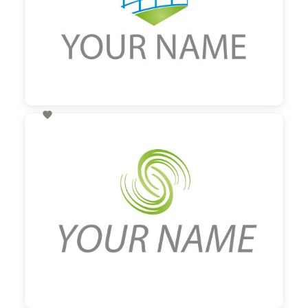

60,00 €
zzgl. MwSt