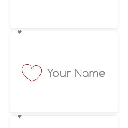

60,00 €
zzgl. MwSt

60,00 €
zzgl. MwSt