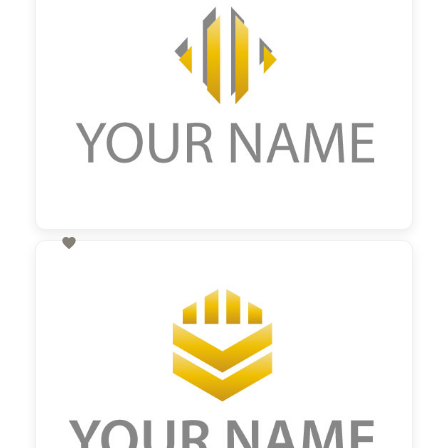

60,00 €
zzgl. MwSt