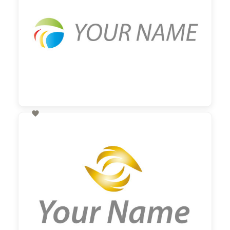

60,00 €
zzgl. MwSt