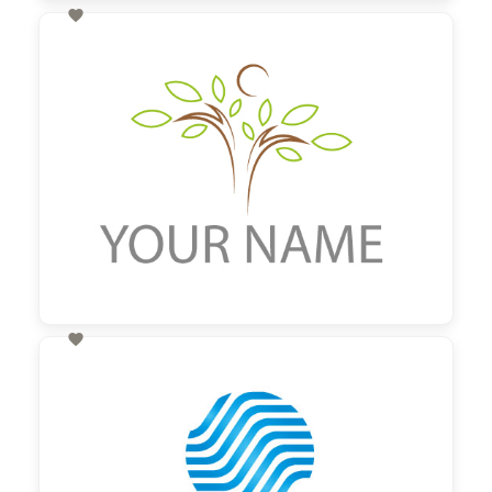

60,00 €
zzgl. MwSt

60,00 €
zzgl. MwSt