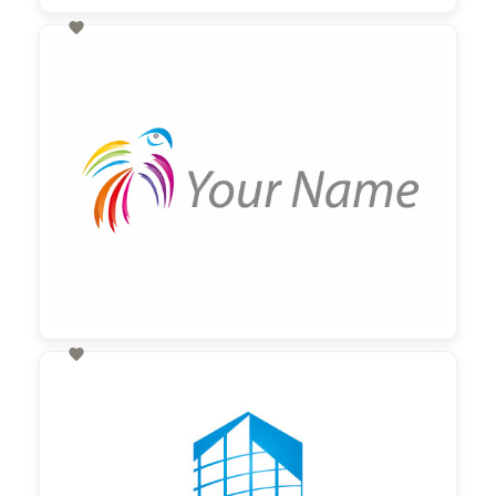

60,00 €
zzgl. MwSt

60,00 €
zzgl. MwSt