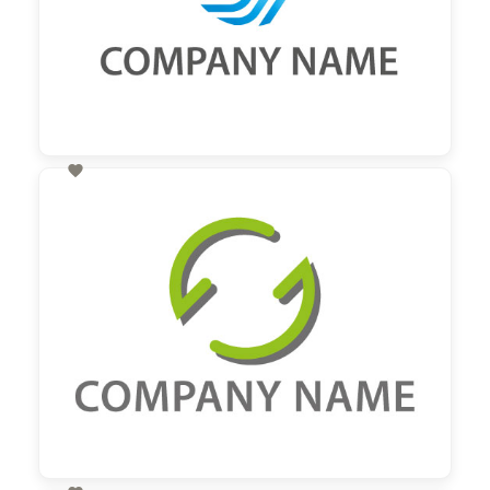

60,00 €
zzgl. MwSt