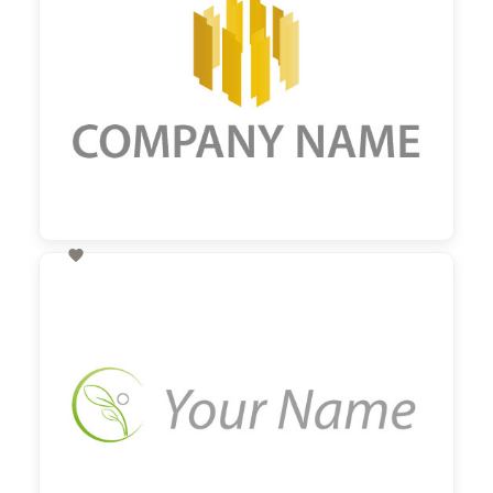

60,00 €
zzgl. MwSt