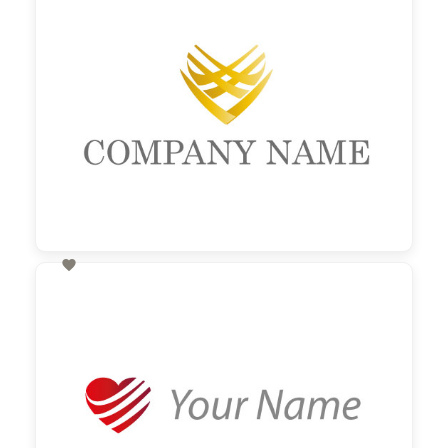

60,00 €
zzgl. MwSt