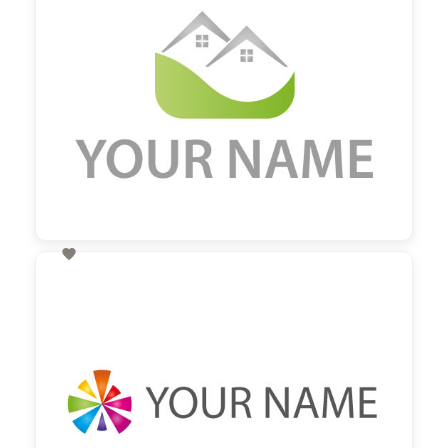

60,00 €
zzgl. MwSt