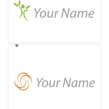

60,00 €
zzgl. MwSt