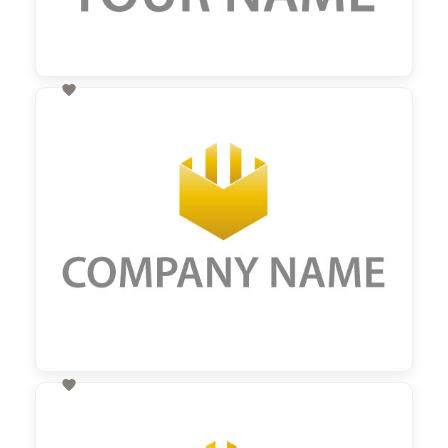

60,00 €
zzgl. MwSt

60,00 €
zzgl. MwSt