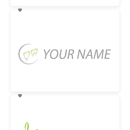

60,00 €
zzgl. MwSt

60,00 €
zzgl. MwSt