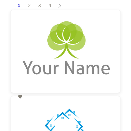
1
2
3
4

60,00 €
zzgl. MwSt