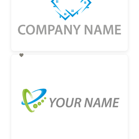

60,00 €
zzgl. MwSt