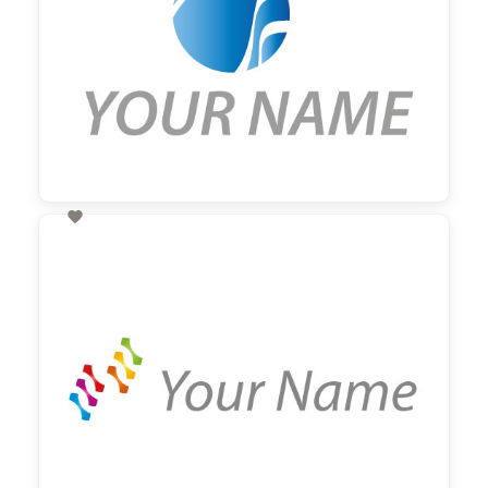

60,00 €
zzgl. MwSt