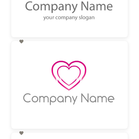

60,00 €
zzgl. MwSt
