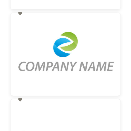

60,00 €
zzgl. MwSt

60,00 €
zzgl. MwSt