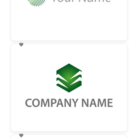

60,00 €
zzgl. MwSt
