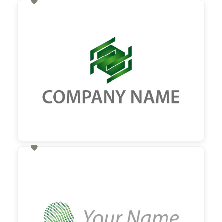

60,00 €
zzgl. MwSt

60,00 €
zzgl. MwSt