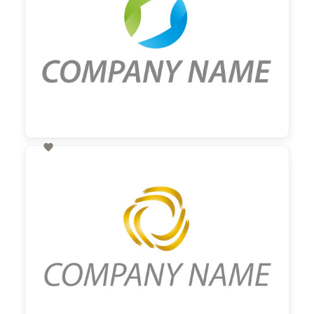

60,00 €
zzgl. MwSt