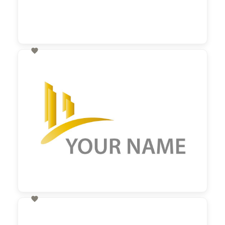

60,00 €
zzgl. MwSt

60,00 €
zzgl. MwSt