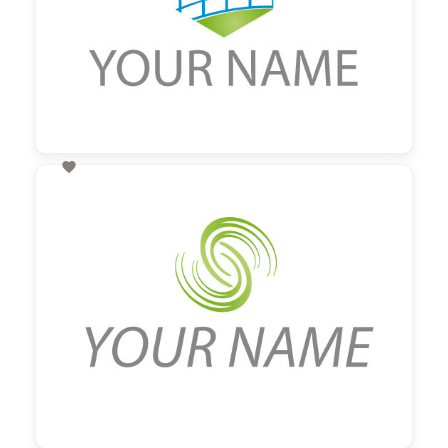

60,00 €
zzgl. MwSt