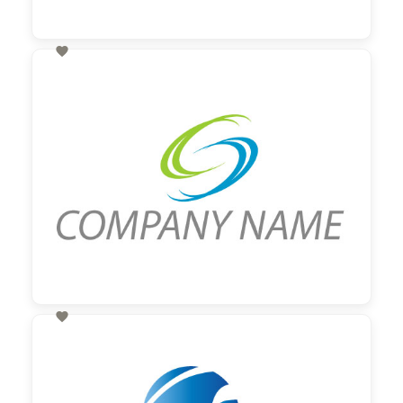

60,00 €
zzgl. MwSt

60,00 €
zzgl. MwSt