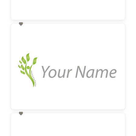

60,00 €
zzgl. MwSt

60,00 €
zzgl. MwSt