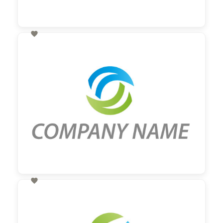

60,00 €
zzgl. MwSt

60,00 €
zzgl. MwSt