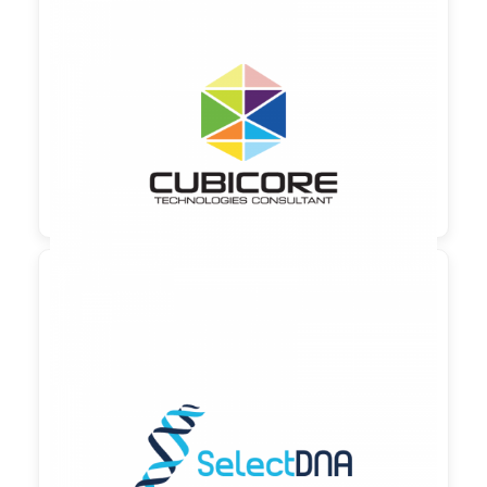

90,00 €
zzgl. MwSt

90,00 €
zzgl. MwSt