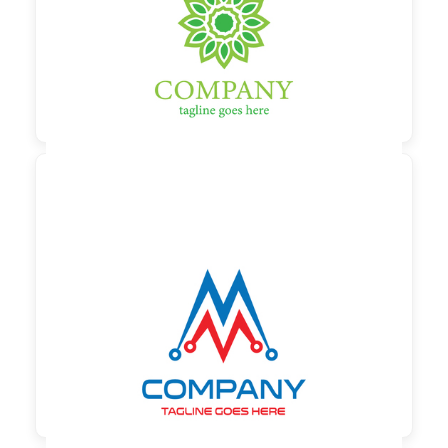

90,00 €
zzgl. MwSt