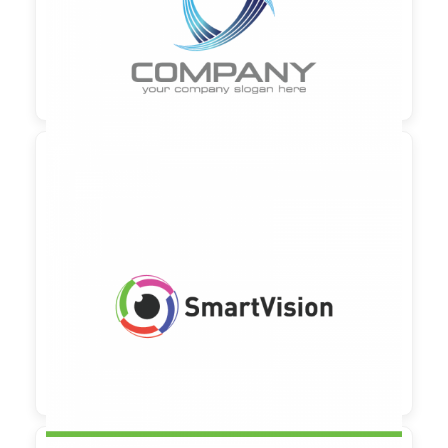

90,00 €
zzgl. MwSt