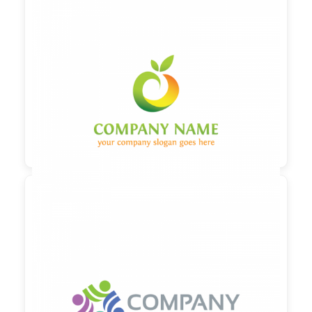

90,00 €
zzgl. MwSt

90,00 €
zzgl. MwSt