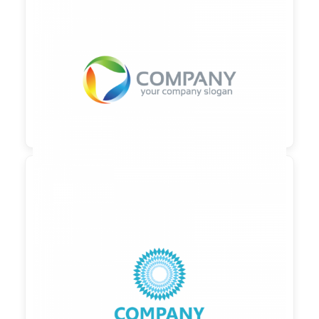

90,00 €
zzgl. MwSt

90,00 €
zzgl. MwSt