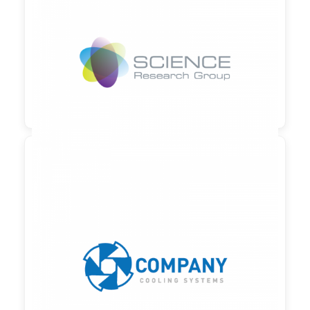

90,00 €
zzgl. MwSt

90,00 €
zzgl. MwSt