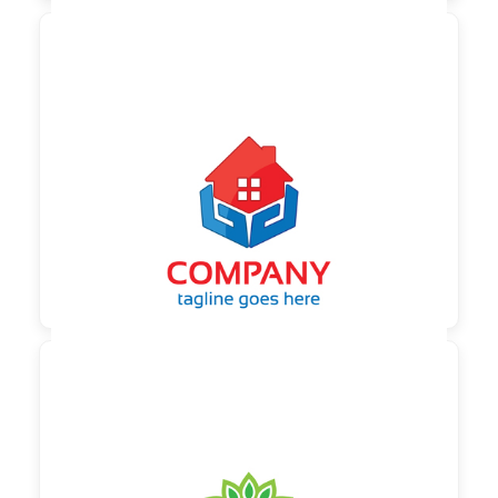

90,00 €
zzgl. MwSt

90,00 €
zzgl. MwSt