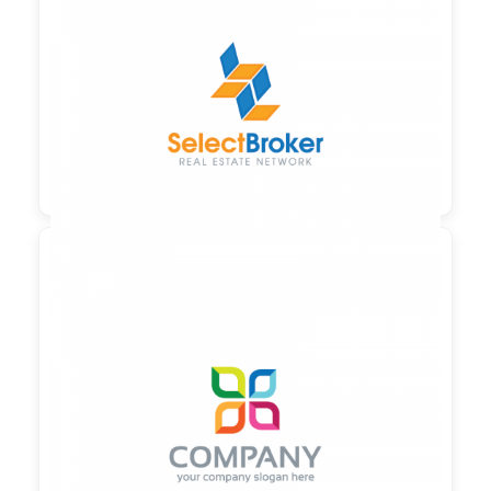

90,00 €
zzgl. MwSt

90,00 €
zzgl. MwSt