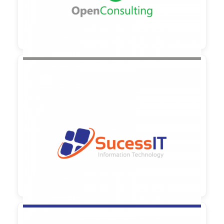

90,00 €
zzgl. MwSt