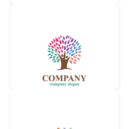

90,00 €
zzgl. MwSt

90,00 €
zzgl. MwSt