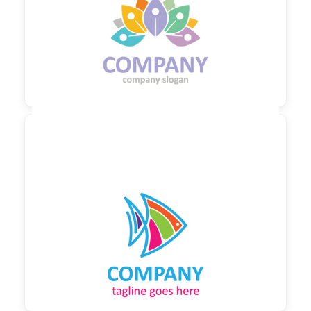

90,00 €
zzgl. MwSt