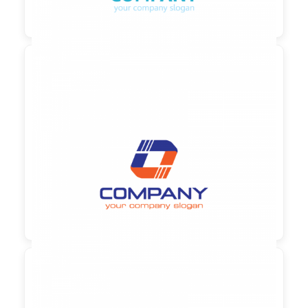

90,00 €
zzgl. MwSt