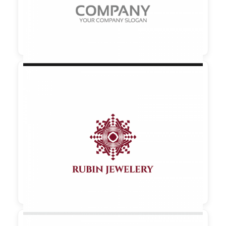

90,00 €
zzgl. MwSt