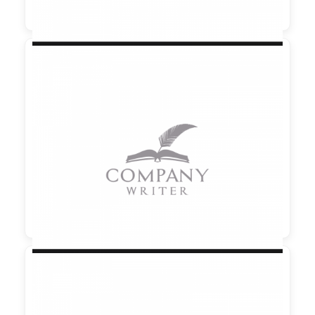

90,00 €
zzgl. MwSt