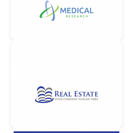

90,00 €
zzgl. MwSt