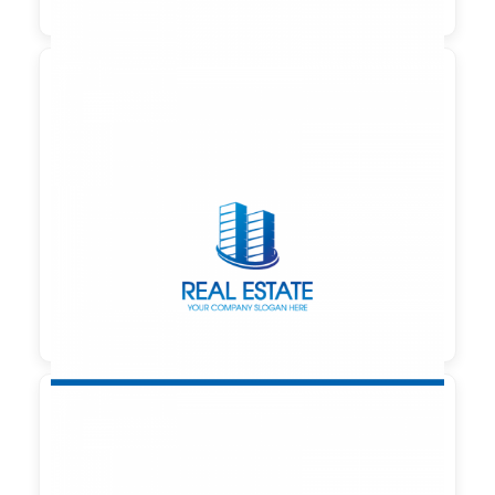

90,00 €
zzgl. MwSt
