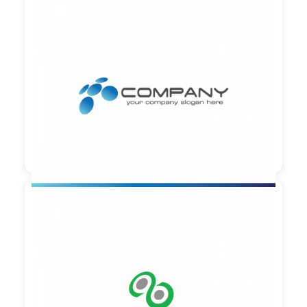

90,00 €
zzgl. MwSt

90,00 €
zzgl. MwSt