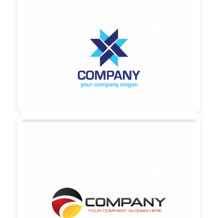

90,00 €
zzgl. MwSt

90,00 €
zzgl. MwSt