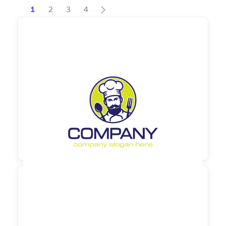
1
2
3
4
