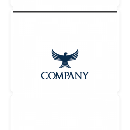

90,00 €
zzgl. MwSt
