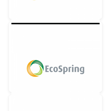

90,00 €
zzgl. MwSt