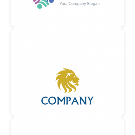

90,00 €
zzgl. MwSt