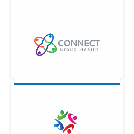

90,00 €
zzgl. MwSt

90,00 €
zzgl. MwSt