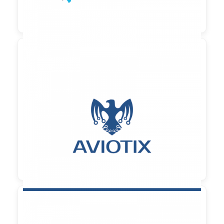

90,00 €
zzgl. MwSt