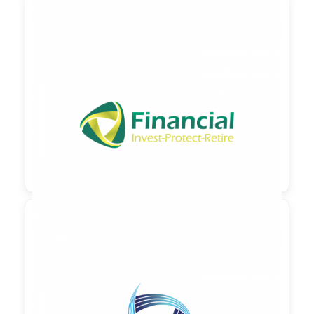

90,00 €
zzgl. MwSt

90,00 €
zzgl. MwSt