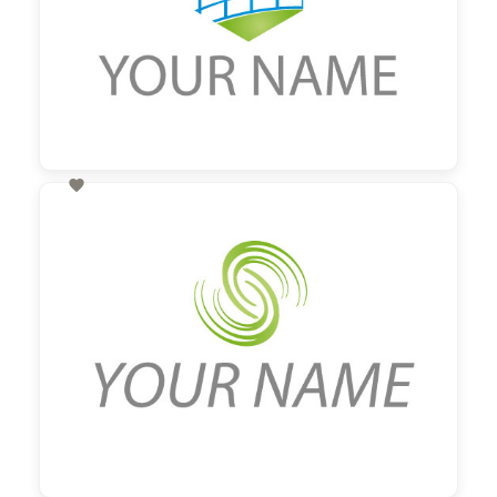

60,00 €
zzgl. MwSt