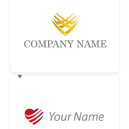

60,00 €
zzgl. MwSt