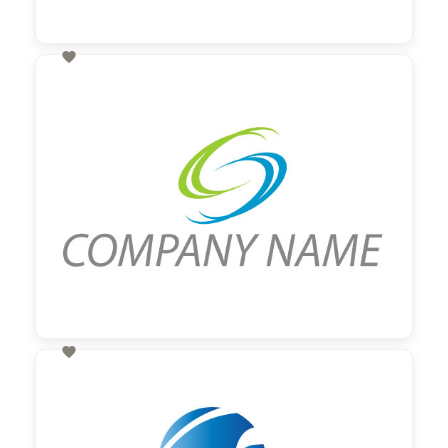

60,00 €
zzgl. MwSt

60,00 €
zzgl. MwSt