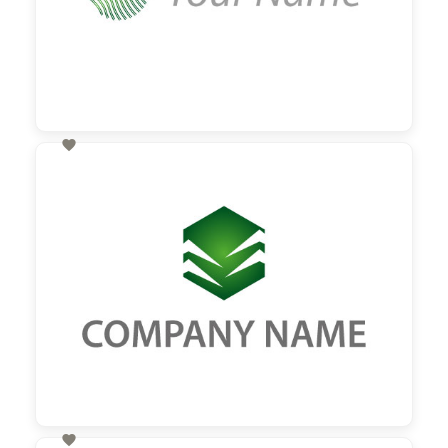

60,00 €
zzgl. MwSt
