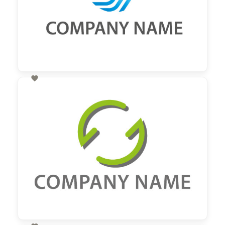

60,00 €
zzgl. MwSt