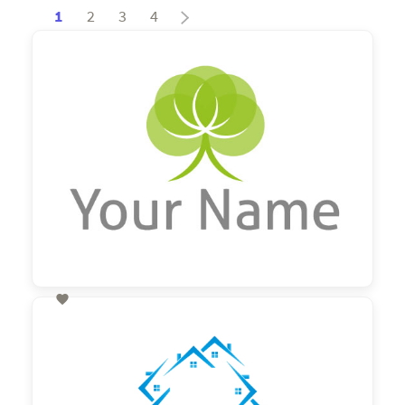
1
2
3
4

60,00 €
zzgl. MwSt