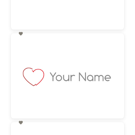

60,00 €
zzgl. MwSt

60,00 €
zzgl. MwSt