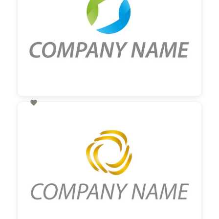

60,00 €
zzgl. MwSt