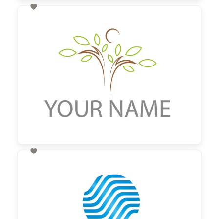

60,00 €
zzgl. MwSt

60,00 €
zzgl. MwSt