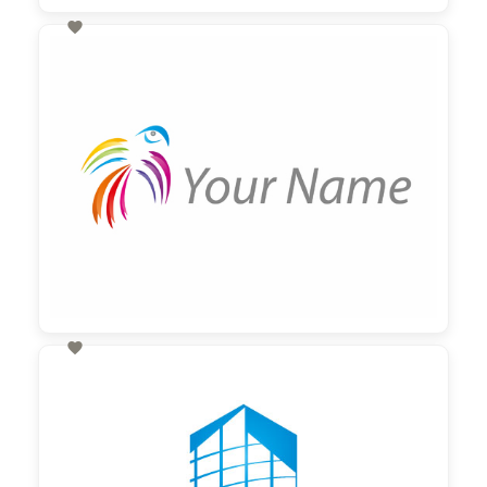

60,00 €
zzgl. MwSt

60,00 €
zzgl. MwSt