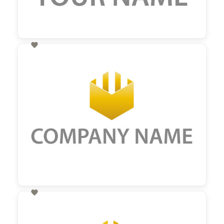

60,00 €
zzgl. MwSt

60,00 €
zzgl. MwSt