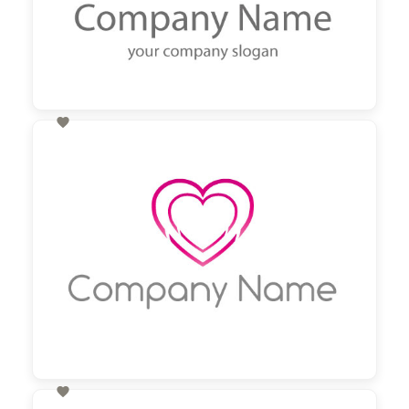

60,00 €
zzgl. MwSt
