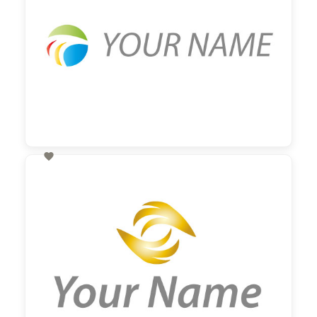

60,00 €
zzgl. MwSt