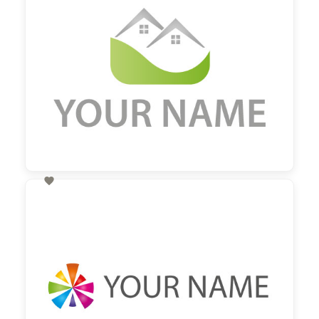

60,00 €
zzgl. MwSt