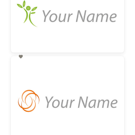

60,00 €
zzgl. MwSt