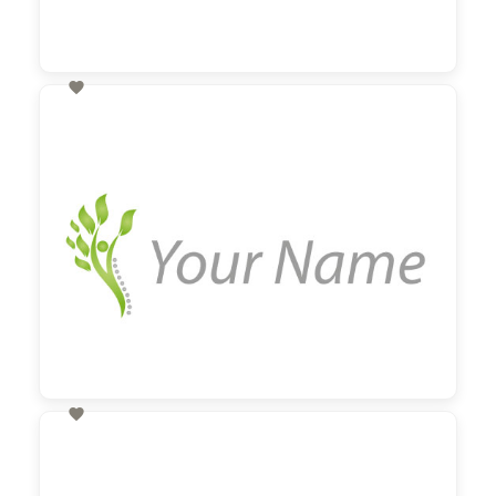

60,00 €
zzgl. MwSt

60,00 €
zzgl. MwSt