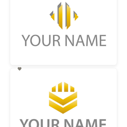

60,00 €
zzgl. MwSt