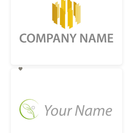

60,00 €
zzgl. MwSt