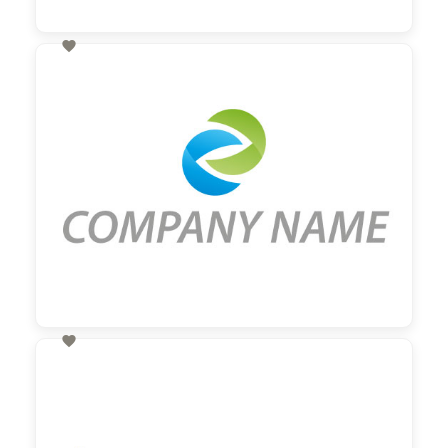

60,00 €
zzgl. MwSt

60,00 €
zzgl. MwSt