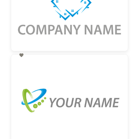

60,00 €
zzgl. MwSt