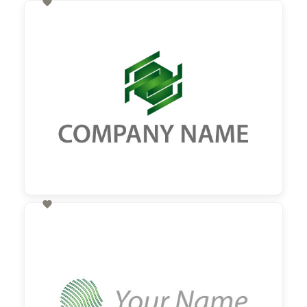

60,00 €
zzgl. MwSt

60,00 €
zzgl. MwSt