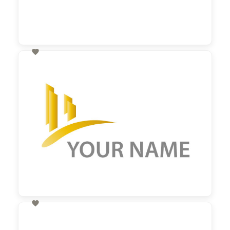

60,00 €
zzgl. MwSt

60,00 €
zzgl. MwSt