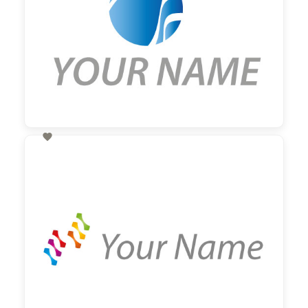

60,00 €
zzgl. MwSt