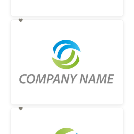

60,00 €
zzgl. MwSt

60,00 €
zzgl. MwSt