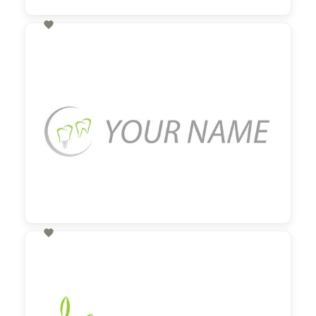

60,00 €
zzgl. MwSt

60,00 €
zzgl. MwSt