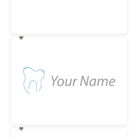

60,00 €
zzgl. MwSt

60,00 €
zzgl. MwSt