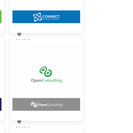

90,00 €
zzgl. MwSt

90,00 €
zzgl. MwSt