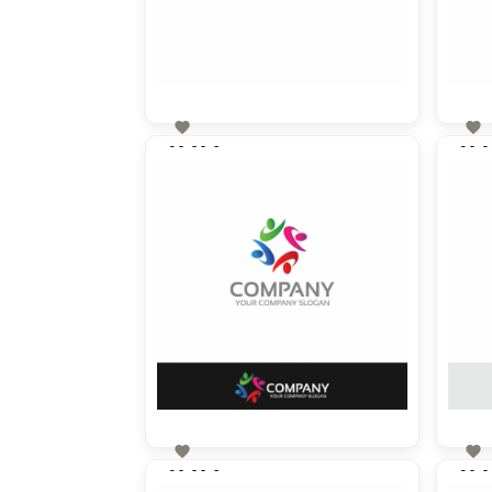


90,00 €
90,0
zzgl. MwSt


90,00 €
90,0
zzgl. MwSt