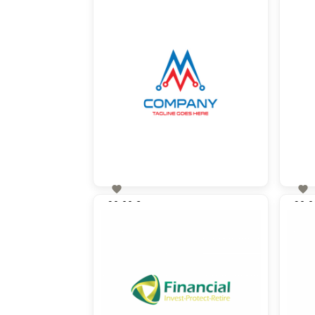


90,00 €
90,0
zzgl. MwSt