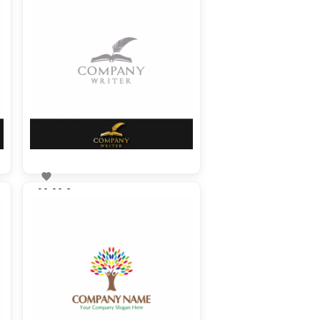

90,00 €
zzgl. MwSt