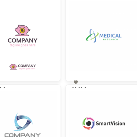

0 €
90,00 €
zzgl. MwSt
zzgl. MwSt