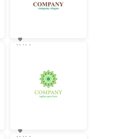

90,00 €
zzgl. MwSt

90,00 €
zzgl. MwSt