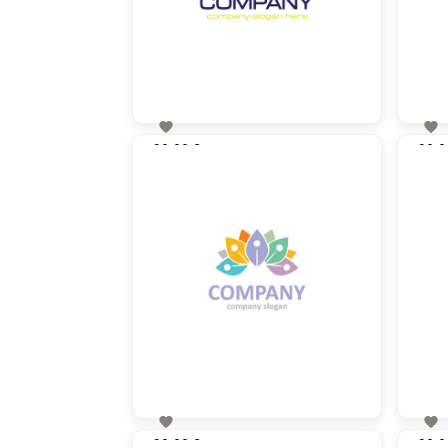


90,00 €
90,0
zzgl. MwSt


90,00 €
90,0
zzgl. MwSt