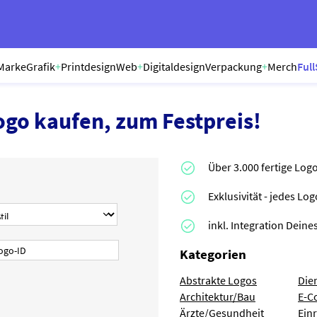
Marke
Grafik
+
Printdesign
Web
+
Digitaldesign
Verpackung
+
Merch
Full
ogo kaufen, zum Festpreis!
Über 3.000 fertige Log
Exklusivität - jedes Lo
inkl. Integration Dei
Kategorien
Abstrakte Logos
Die
Architektur/Bau
E-C
Ärzte/Gesundheit
Ein