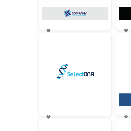


90,00 €
90,0
zzgl. MwSt


90,00 €
90,0
zzgl. MwSt