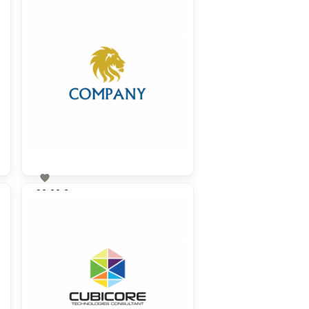

90,00 €
zzgl. MwSt