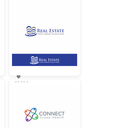

90,00 €
zzgl. MwSt