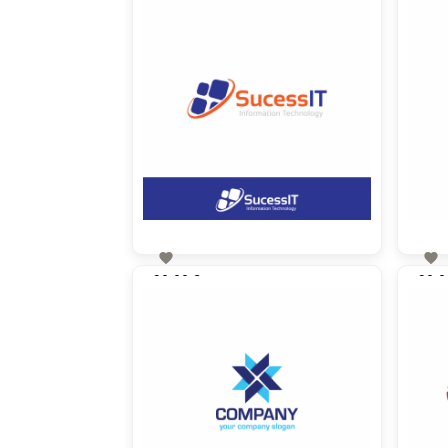


90,00 €
90,0
zzgl. MwSt