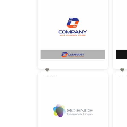


90,00 €
90,0
zzgl. MwSt