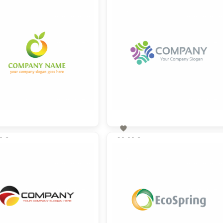

0 €
90,00 €
zzgl. MwSt
zzgl. MwSt