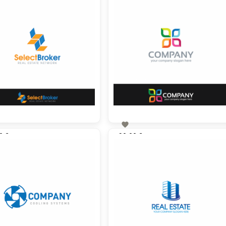

0 €
90,00 €
zzgl. MwSt
zzgl. MwSt