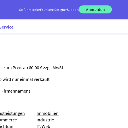
Anmelden
So funktioniert's
Unsere Designer
Support
Service
os zum Preis ab 60,00 € zzgl. MwSt
go wird nur einmal verkauft
nes Firmennamens
nstleistungen
Immobilien
ommerce
Industrie
richtung
IT/Web