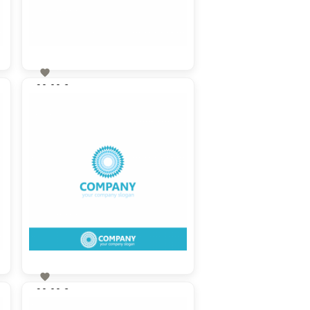

90,00 €
zzgl. MwSt

90,00 €
zzgl. MwSt