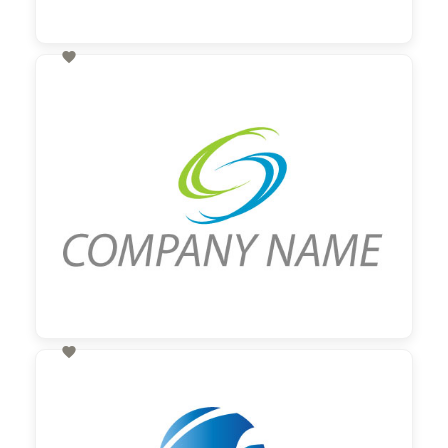

60,00 €
zzgl. MwSt

60,00 €
zzgl. MwSt