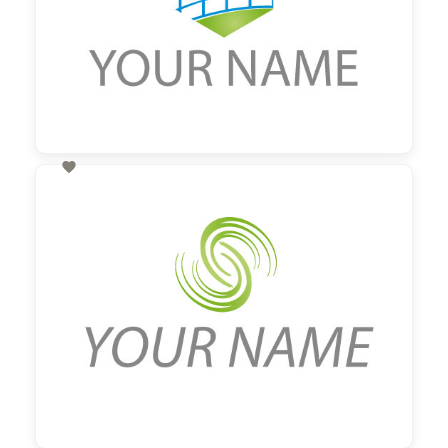

60,00 €
zzgl. MwSt