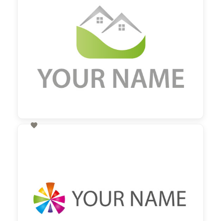

60,00 €
zzgl. MwSt