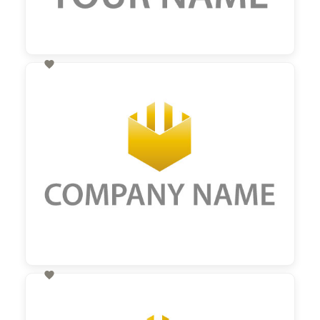

60,00 €
zzgl. MwSt

60,00 €
zzgl. MwSt