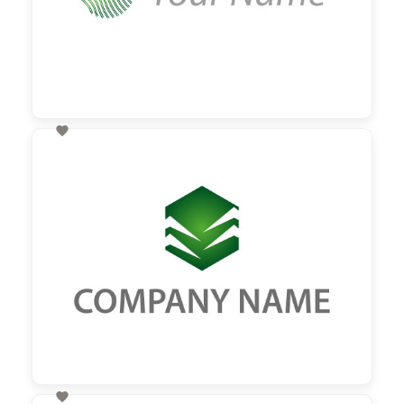

60,00 €
zzgl. MwSt
