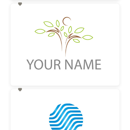

60,00 €
zzgl. MwSt

60,00 €
zzgl. MwSt