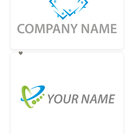

60,00 €
zzgl. MwSt