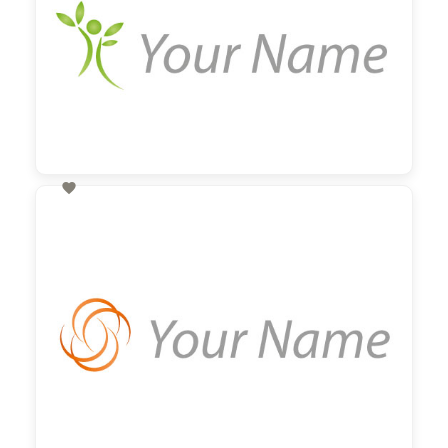

60,00 €
zzgl. MwSt