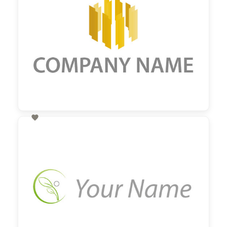

60,00 €
zzgl. MwSt