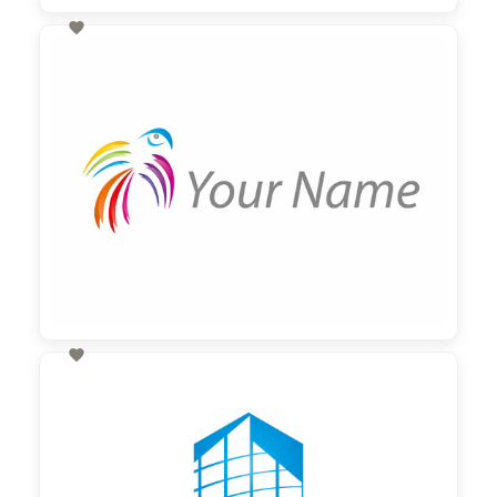

60,00 €
zzgl. MwSt

60,00 €
zzgl. MwSt