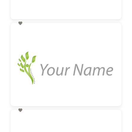

60,00 €
zzgl. MwSt

60,00 €
zzgl. MwSt