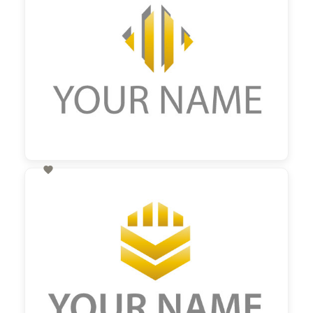

60,00 €
zzgl. MwSt