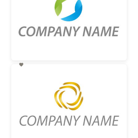

60,00 €
zzgl. MwSt