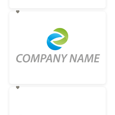

60,00 €
zzgl. MwSt

60,00 €
zzgl. MwSt