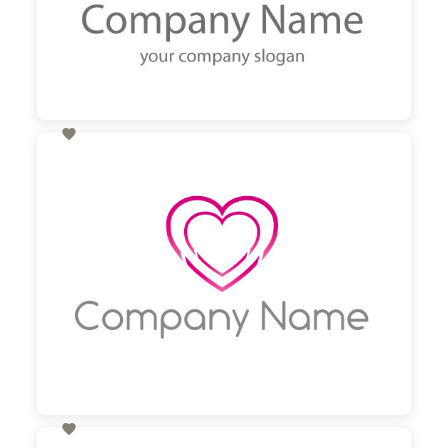

60,00 €
zzgl. MwSt
