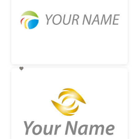

60,00 €
zzgl. MwSt