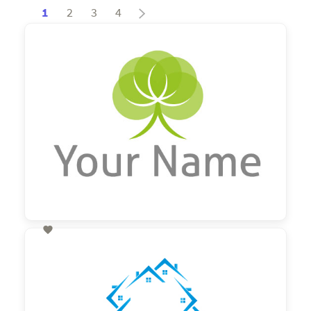
1
2
3
4

60,00 €
zzgl. MwSt