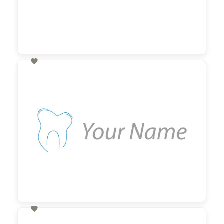

60,00 €
zzgl. MwSt

60,00 €
zzgl. MwSt