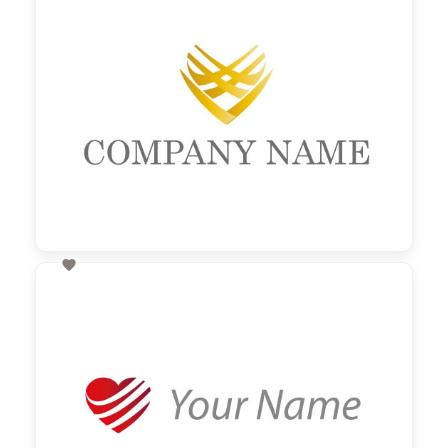

60,00 €
zzgl. MwSt