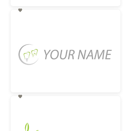

60,00 €
zzgl. MwSt

60,00 €
zzgl. MwSt