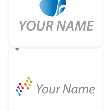

60,00 €
zzgl. MwSt