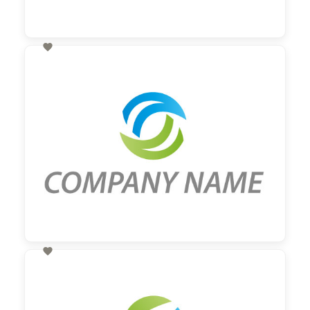

60,00 €
zzgl. MwSt

60,00 €
zzgl. MwSt