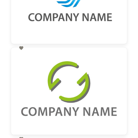

60,00 €
zzgl. MwSt