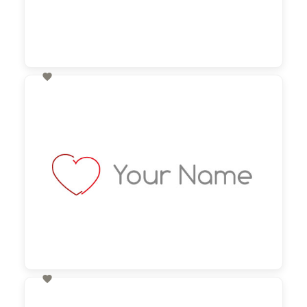

60,00 €
zzgl. MwSt

60,00 €
zzgl. MwSt