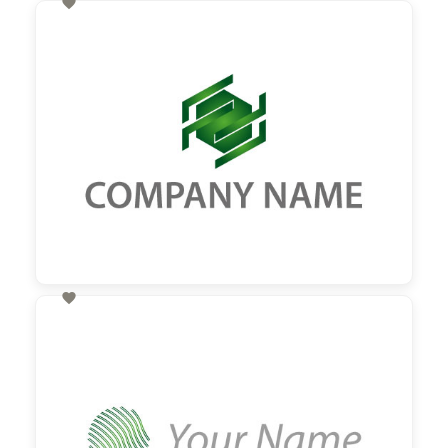

60,00 €
zzgl. MwSt

60,00 €
zzgl. MwSt