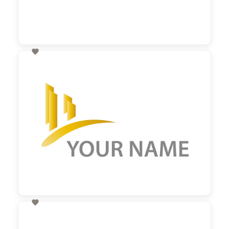

60,00 €
zzgl. MwSt

60,00 €
zzgl. MwSt