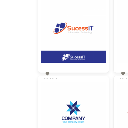


90,00 €
90,0
zzgl. MwSt