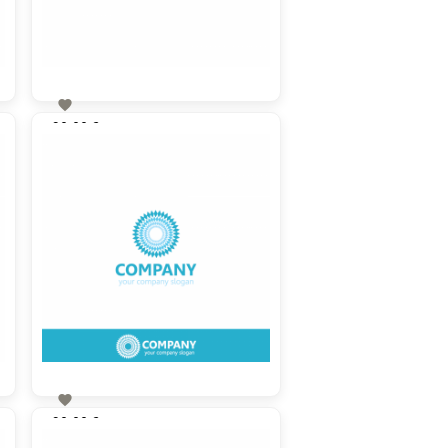

90,00 €
zzgl. MwSt

90,00 €
zzgl. MwSt