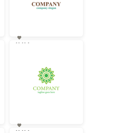

90,00 €
zzgl. MwSt

90,00 €
zzgl. MwSt