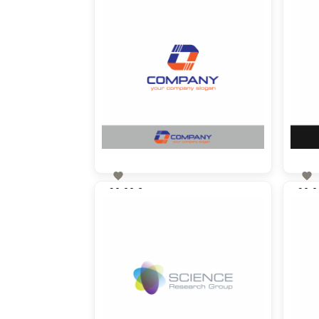


90,00 €
90,0
zzgl. MwSt