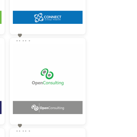

90,00 €
zzgl. MwSt

90,00 €
zzgl. MwSt