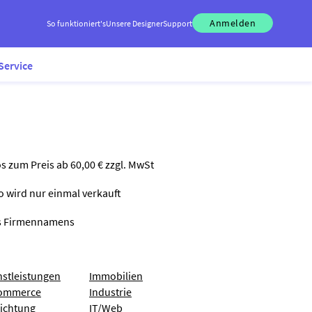
Anmelden
So funktioniert's
Unsere Designer
Support
Service
os zum Preis ab 60,00 € zzgl. MwSt
go wird nur einmal verkauft
nes Firmennamens
nstleistungen
Immobilien
ommerce
Industrie
richtung
IT/Web