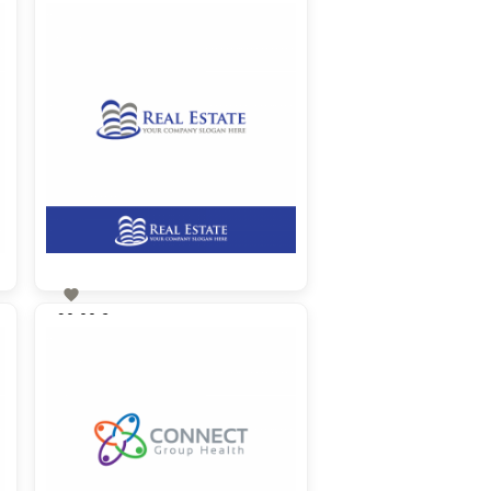

90,00 €
zzgl. MwSt