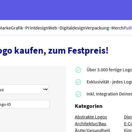
Marke
Grafik
+
Printdesign
Web
+
Digitaldesign
Verpackung
+
Merch
Full
ogo kaufen, zum Festpreis!
Über 3.000 fertige Log
Exklusivität - jedes Lo
inkl. Integration Dei
Kategorien
Abstrakte Logos
Die
Architektur/Bau
E-C
Ärzte/Gesundheit
Ein