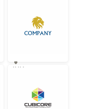

90,00 €
zzgl. MwSt