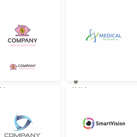

0 €
90,00 €
zzgl. MwSt
zzgl. MwSt