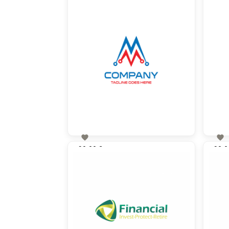


90,00 €
90,0
zzgl. MwSt