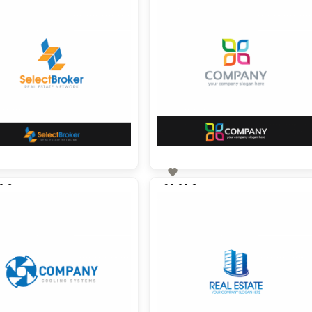

0 €
90,00 €
zzgl. MwSt
zzgl. MwSt