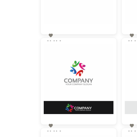


90,00 €
90,0
zzgl. MwSt


90,00 €
90,0
zzgl. MwSt