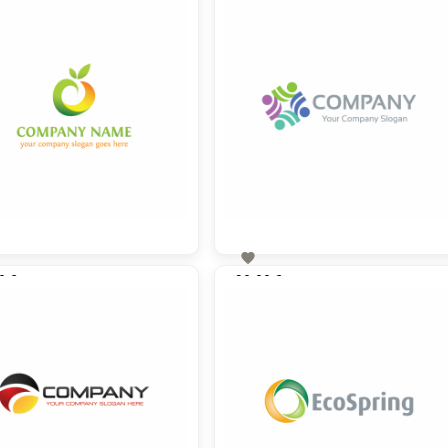

0 €
90,00 €
zzgl. MwSt
zzgl. MwSt