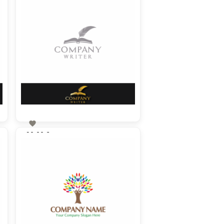

90,00 €
zzgl. MwSt