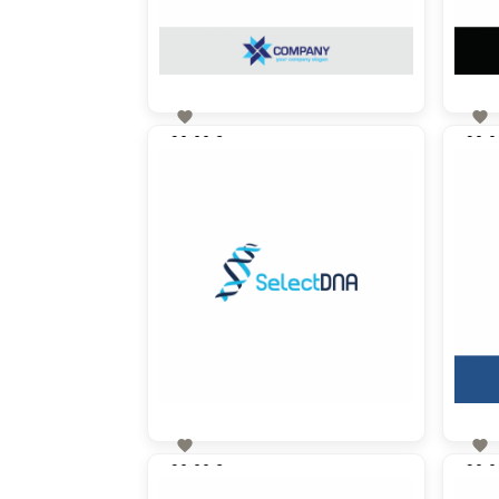


90,00 €
90,0
zzgl. MwSt


90,00 €
90,0
zzgl. MwSt