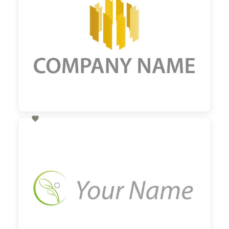

60,00 €
zzgl. MwSt