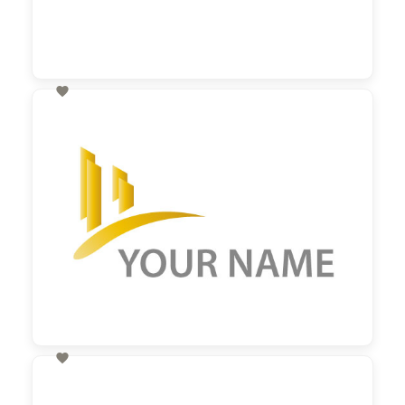

60,00 €
zzgl. MwSt

60,00 €
zzgl. MwSt