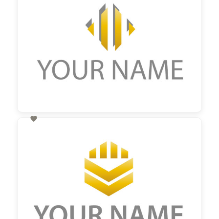

60,00 €
zzgl. MwSt