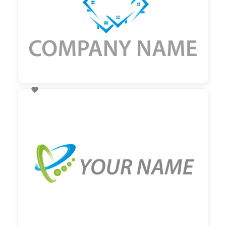

60,00 €
zzgl. MwSt