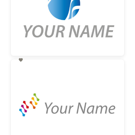

60,00 €
zzgl. MwSt