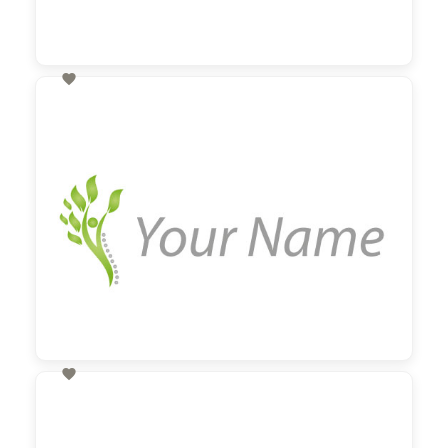

60,00 €
zzgl. MwSt

60,00 €
zzgl. MwSt