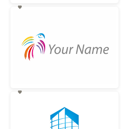

60,00 €
zzgl. MwSt

60,00 €
zzgl. MwSt