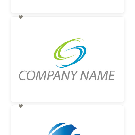

60,00 €
zzgl. MwSt

60,00 €
zzgl. MwSt