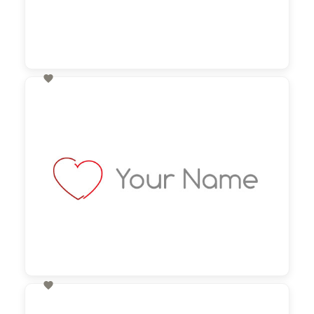

60,00 €
zzgl. MwSt

60,00 €
zzgl. MwSt