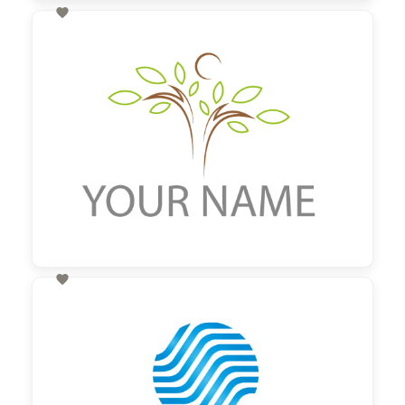

60,00 €
zzgl. MwSt

60,00 €
zzgl. MwSt