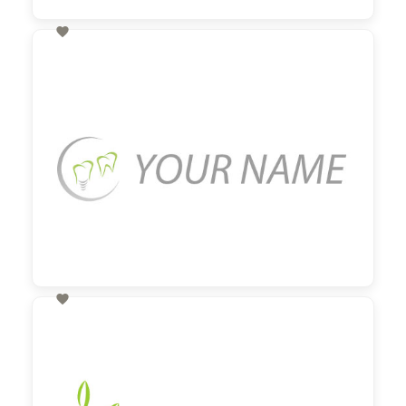

60,00 €
zzgl. MwSt

60,00 €
zzgl. MwSt