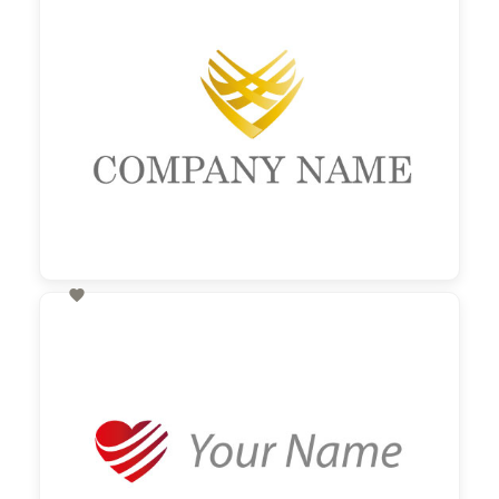

60,00 €
zzgl. MwSt