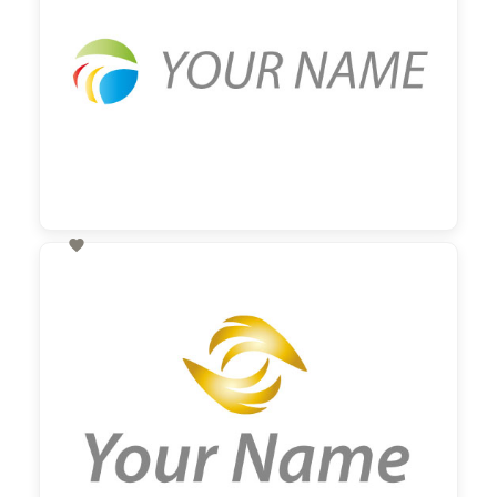

60,00 €
zzgl. MwSt