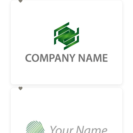

60,00 €
zzgl. MwSt

60,00 €
zzgl. MwSt