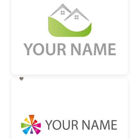

60,00 €
zzgl. MwSt