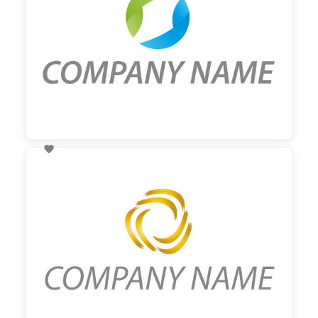

60,00 €
zzgl. MwSt