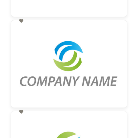

60,00 €
zzgl. MwSt

60,00 €
zzgl. MwSt