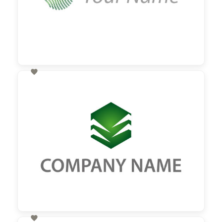

60,00 €
zzgl. MwSt
