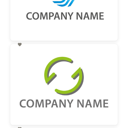

60,00 €
zzgl. MwSt