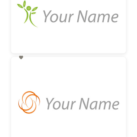

60,00 €
zzgl. MwSt