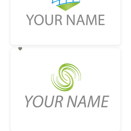

60,00 €
zzgl. MwSt