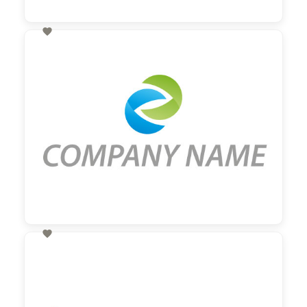

60,00 €
zzgl. MwSt

60,00 €
zzgl. MwSt