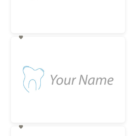

60,00 €
zzgl. MwSt

60,00 €
zzgl. MwSt