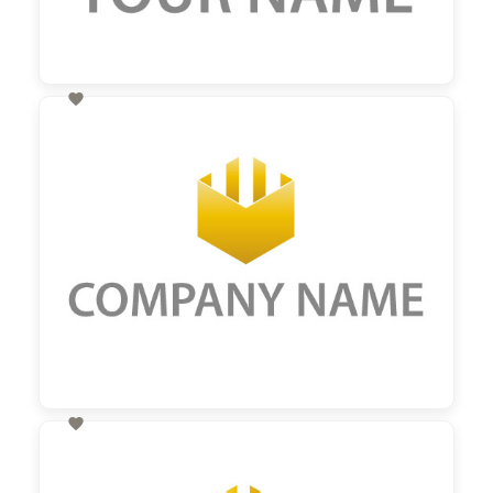

60,00 €
zzgl. MwSt

60,00 €
zzgl. MwSt