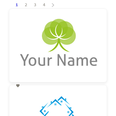
1
2
3
4

60,00 €
zzgl. MwSt