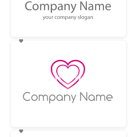

60,00 €
zzgl. MwSt
