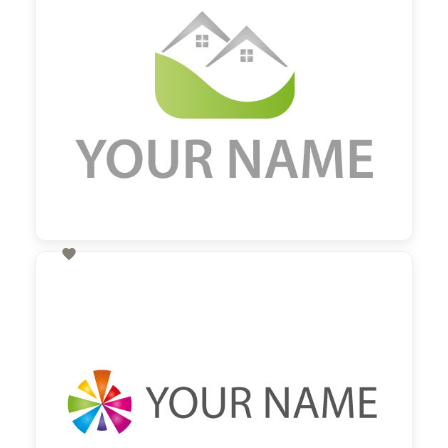

60,00 €
zzgl. MwSt