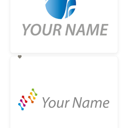

60,00 €
zzgl. MwSt