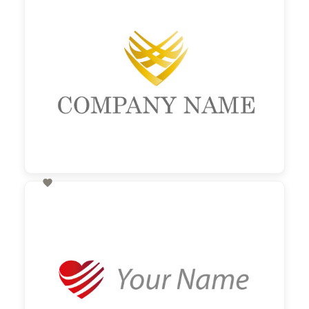

60,00 €
zzgl. MwSt