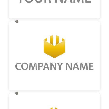

60,00 €
zzgl. MwSt

60,00 €
zzgl. MwSt