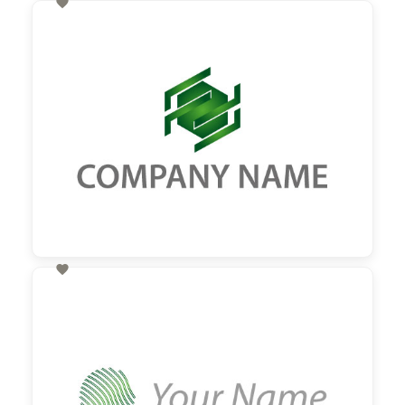

60,00 €
zzgl. MwSt

60,00 €
zzgl. MwSt