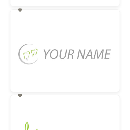

60,00 €
zzgl. MwSt

60,00 €
zzgl. MwSt