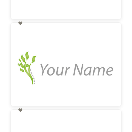

60,00 €
zzgl. MwSt

60,00 €
zzgl. MwSt