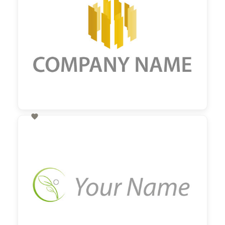

60,00 €
zzgl. MwSt