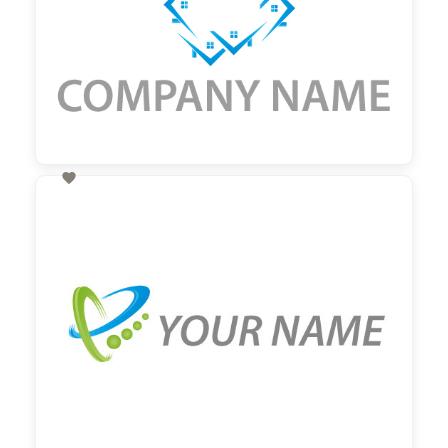

60,00 €
zzgl. MwSt