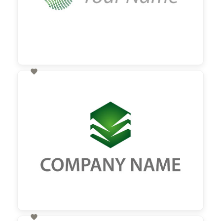

60,00 €
zzgl. MwSt
