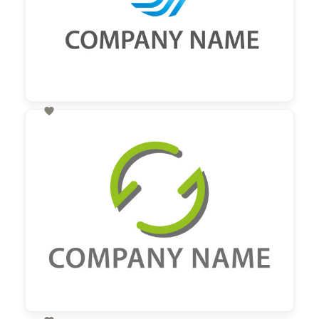

60,00 €
zzgl. MwSt