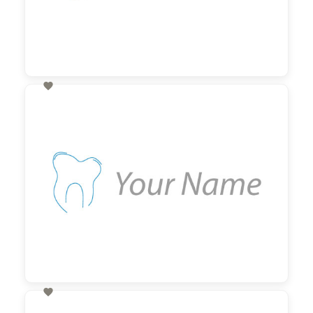

60,00 €
zzgl. MwSt

60,00 €
zzgl. MwSt