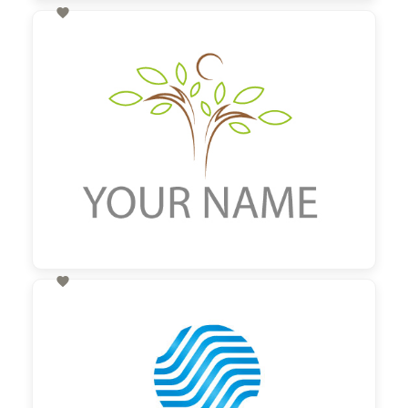

60,00 €
zzgl. MwSt

60,00 €
zzgl. MwSt