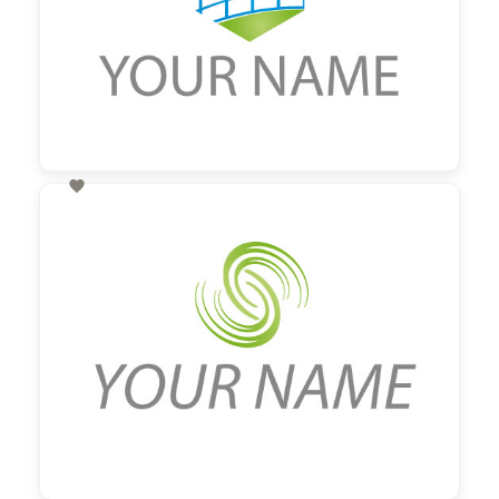

60,00 €
zzgl. MwSt