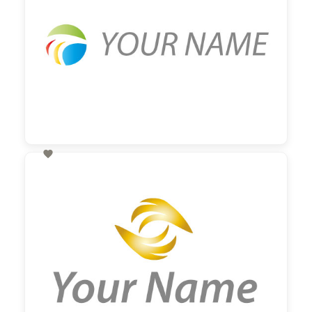

60,00 €
zzgl. MwSt