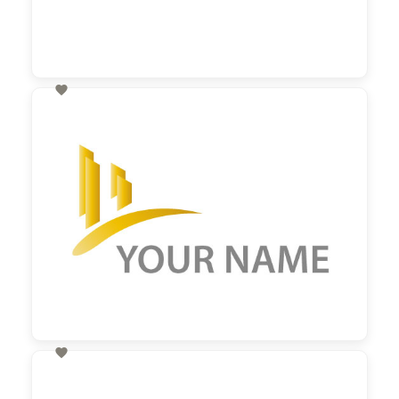

60,00 €
zzgl. MwSt

60,00 €
zzgl. MwSt