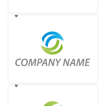

60,00 €
zzgl. MwSt

60,00 €
zzgl. MwSt