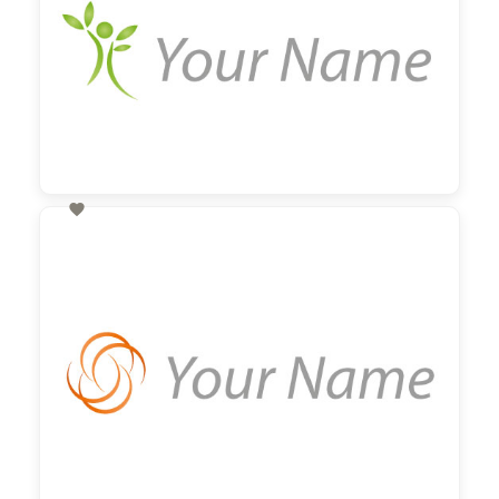

60,00 €
zzgl. MwSt