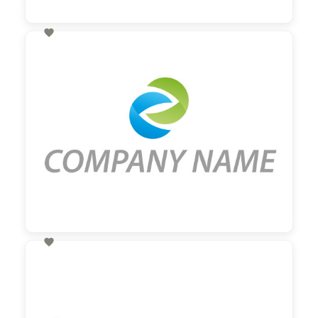

60,00 €
zzgl. MwSt

60,00 €
zzgl. MwSt