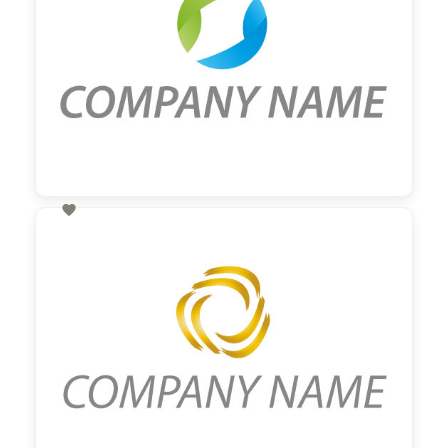

60,00 €
zzgl. MwSt