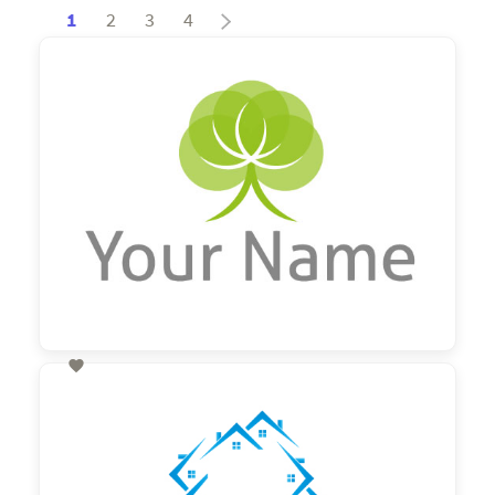
1
2
3
4

60,00 €
zzgl. MwSt