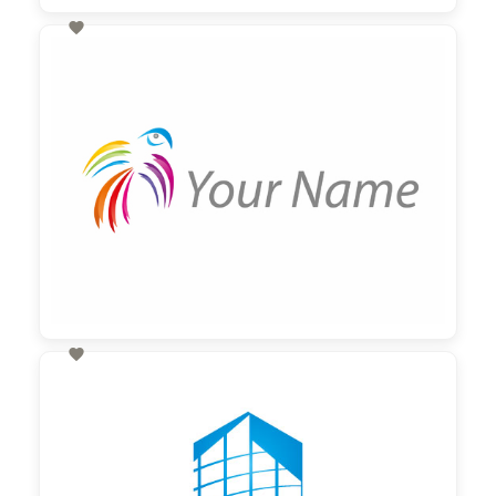

60,00 €
zzgl. MwSt

60,00 €
zzgl. MwSt