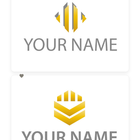

60,00 €
zzgl. MwSt