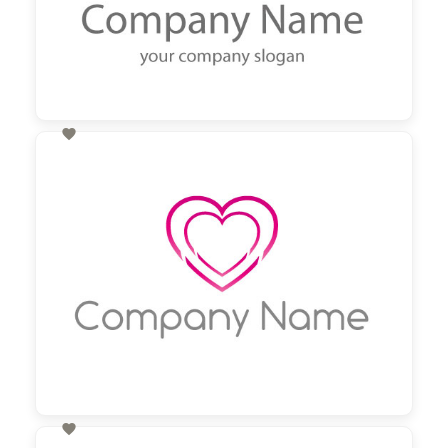

60,00 €
zzgl. MwSt
