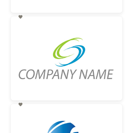

60,00 €
zzgl. MwSt

60,00 €
zzgl. MwSt