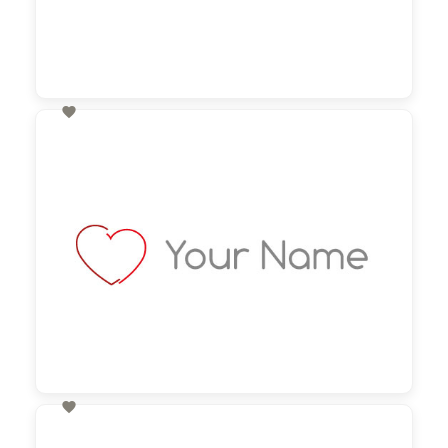

60,00 €
zzgl. MwSt

60,00 €
zzgl. MwSt