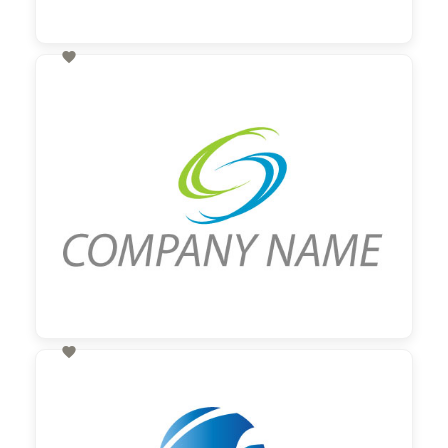

60,00 €
zzgl. MwSt

60,00 €
zzgl. MwSt