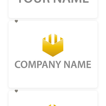

60,00 €
zzgl. MwSt

60,00 €
zzgl. MwSt