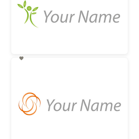

60,00 €
zzgl. MwSt