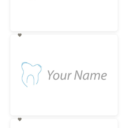

60,00 €
zzgl. MwSt

60,00 €
zzgl. MwSt