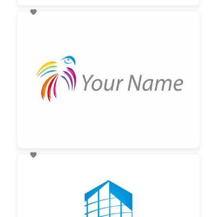

60,00 €
zzgl. MwSt

60,00 €
zzgl. MwSt