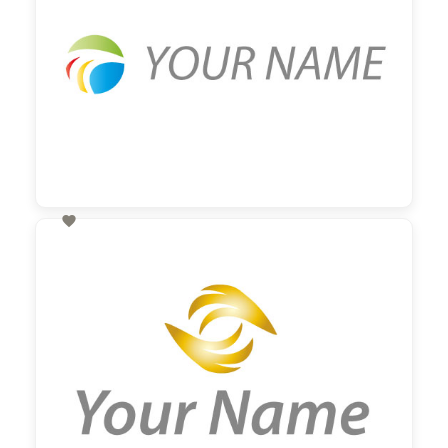

60,00 €
zzgl. MwSt