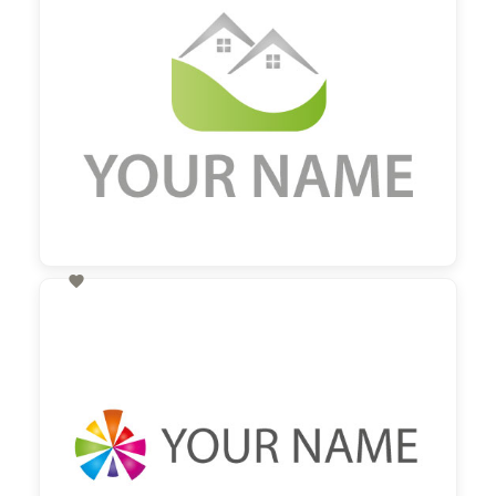

60,00 €
zzgl. MwSt