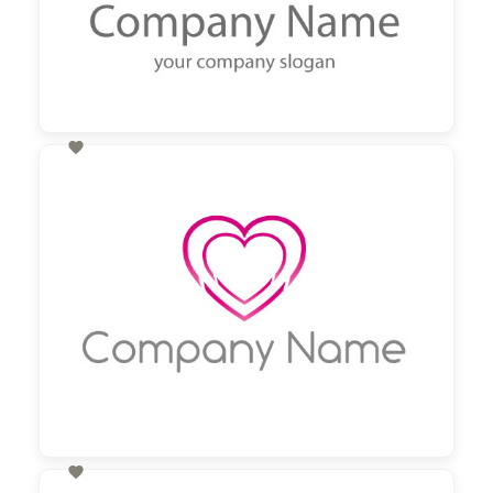

60,00 €
zzgl. MwSt
