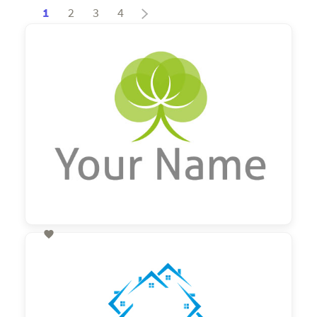
1
2
3
4

60,00 €
zzgl. MwSt