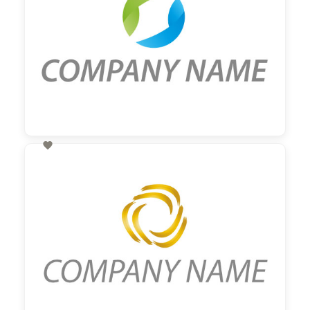

60,00 €
zzgl. MwSt