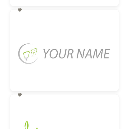

60,00 €
zzgl. MwSt

60,00 €
zzgl. MwSt