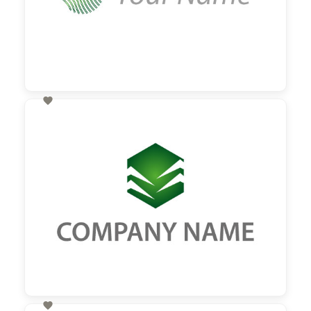

60,00 €
zzgl. MwSt
