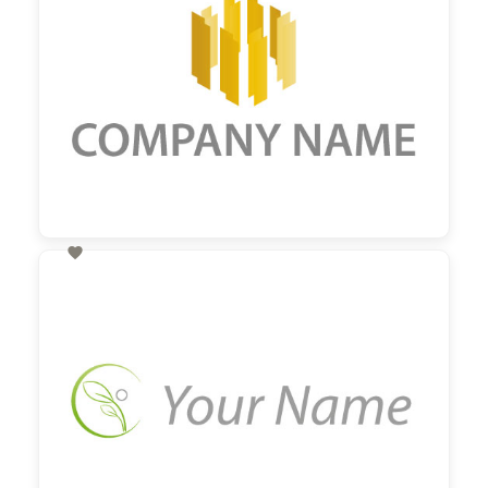

60,00 €
zzgl. MwSt