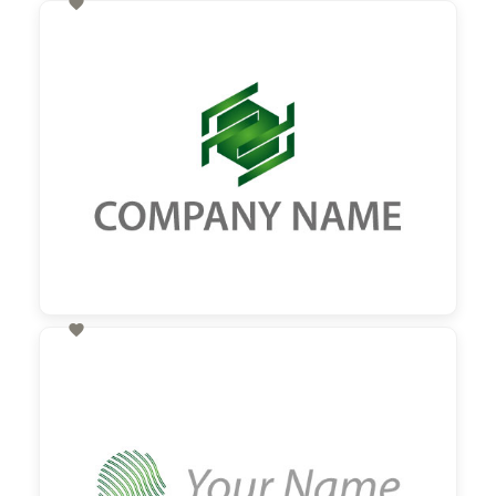

60,00 €
zzgl. MwSt

60,00 €
zzgl. MwSt