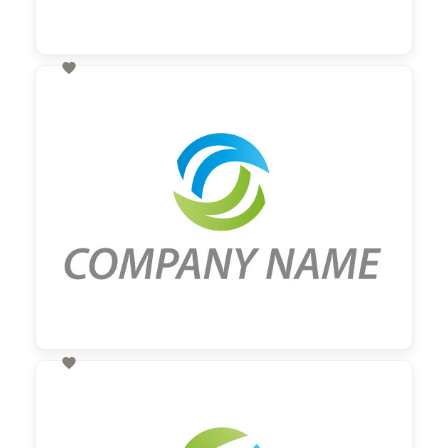

60,00 €
zzgl. MwSt

60,00 €
zzgl. MwSt