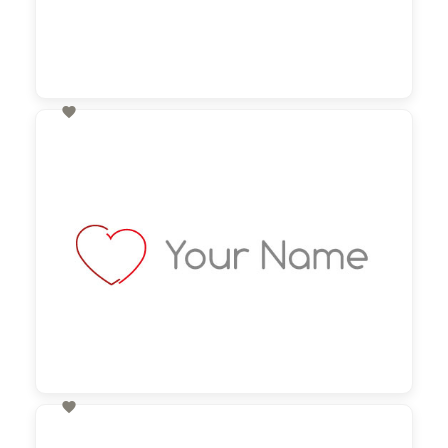

60,00 €
zzgl. MwSt

60,00 €
zzgl. MwSt