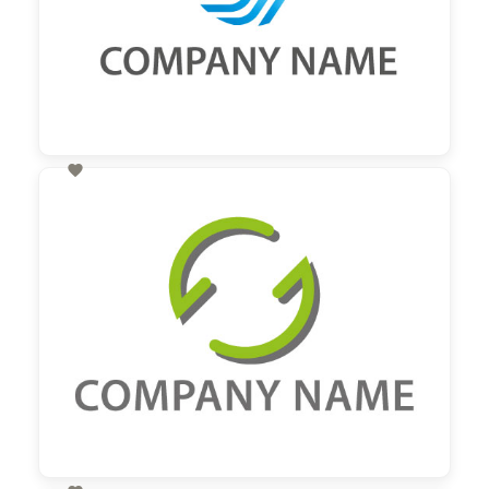

60,00 €
zzgl. MwSt