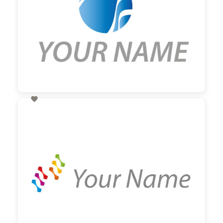

60,00 €
zzgl. MwSt