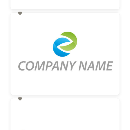

60,00 €
zzgl. MwSt

60,00 €
zzgl. MwSt