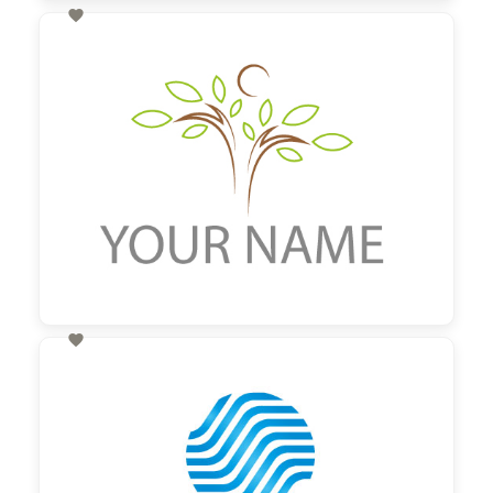

60,00 €
zzgl. MwSt

60,00 €
zzgl. MwSt