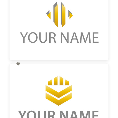

60,00 €
zzgl. MwSt