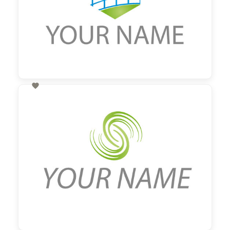

60,00 €
zzgl. MwSt