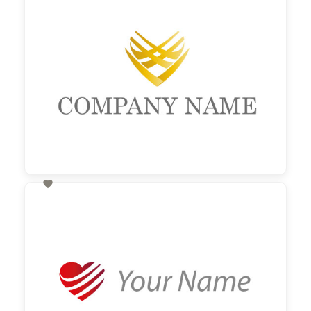

60,00 €
zzgl. MwSt