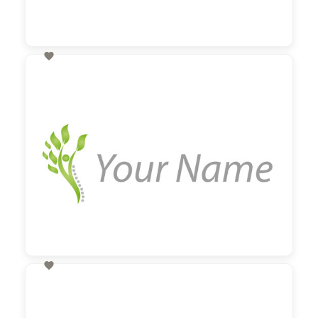

60,00 €
zzgl. MwSt

60,00 €
zzgl. MwSt