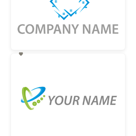

60,00 €
zzgl. MwSt