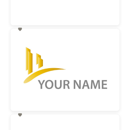

60,00 €
zzgl. MwSt

60,00 €
zzgl. MwSt