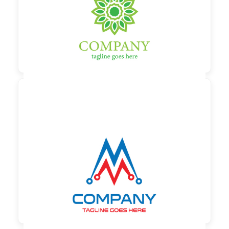

90,00 €
zzgl. MwSt