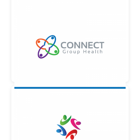

90,00 €
zzgl. MwSt

90,00 €
zzgl. MwSt