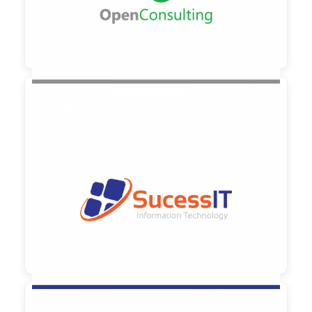

90,00 €
zzgl. MwSt