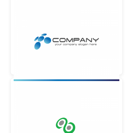

90,00 €
zzgl. MwSt

90,00 €
zzgl. MwSt