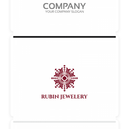

90,00 €
zzgl. MwSt