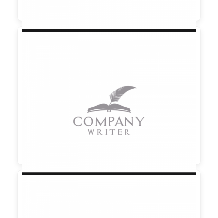

90,00 €
zzgl. MwSt