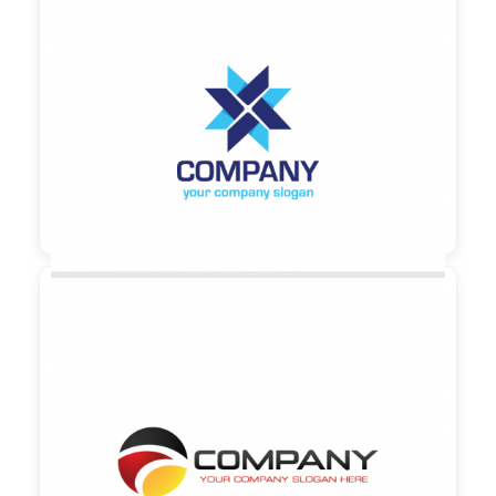

90,00 €
zzgl. MwSt

90,00 €
zzgl. MwSt