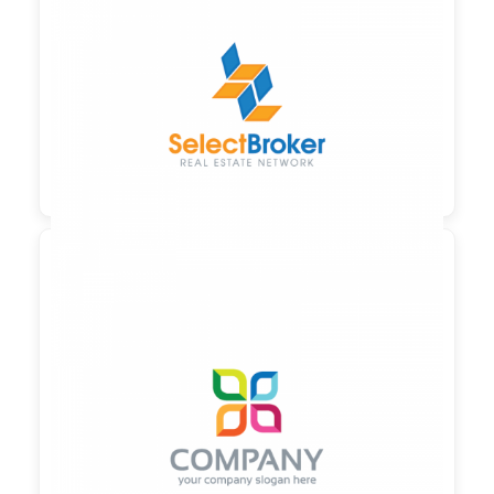

90,00 €
zzgl. MwSt

90,00 €
zzgl. MwSt