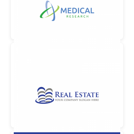

90,00 €
zzgl. MwSt