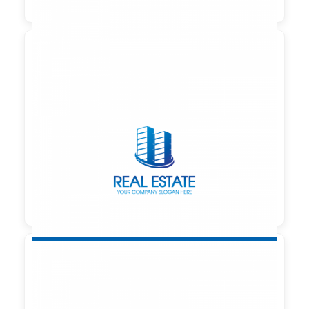

90,00 €
zzgl. MwSt
