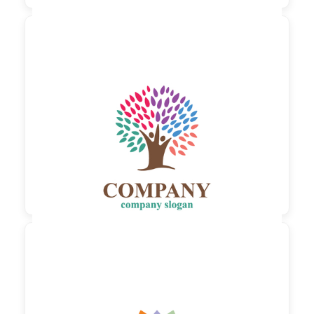

90,00 €
zzgl. MwSt

90,00 €
zzgl. MwSt