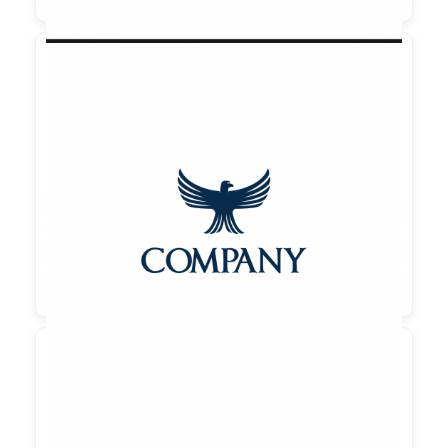

90,00 €
zzgl. MwSt
