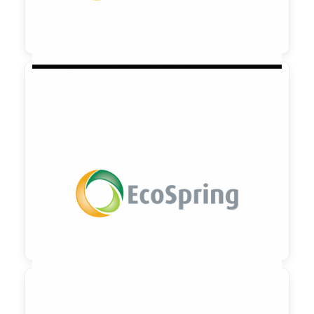

90,00 €
zzgl. MwSt