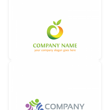

90,00 €
zzgl. MwSt

90,00 €
zzgl. MwSt