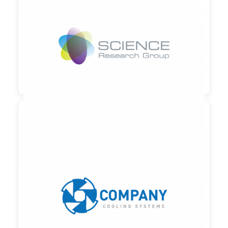

90,00 €
zzgl. MwSt

90,00 €
zzgl. MwSt