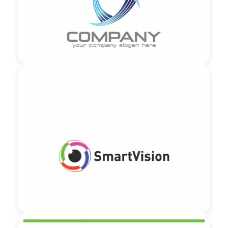

90,00 €
zzgl. MwSt