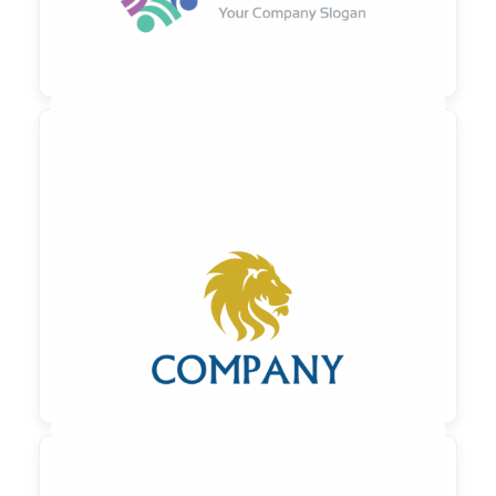

90,00 €
zzgl. MwSt