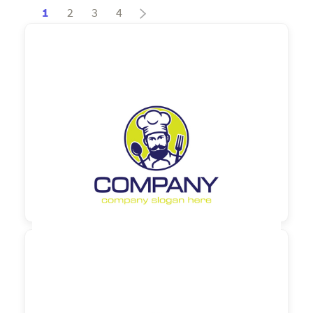
1
2
3
4
