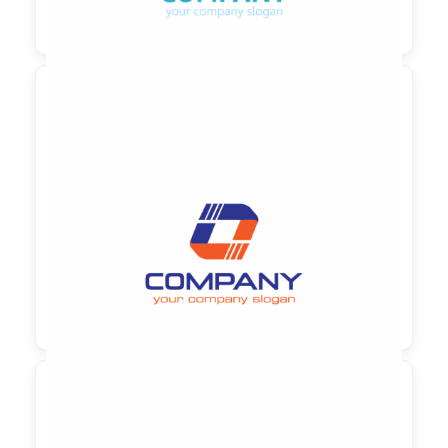

90,00 €
zzgl. MwSt