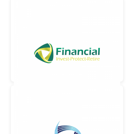

90,00 €
zzgl. MwSt

90,00 €
zzgl. MwSt