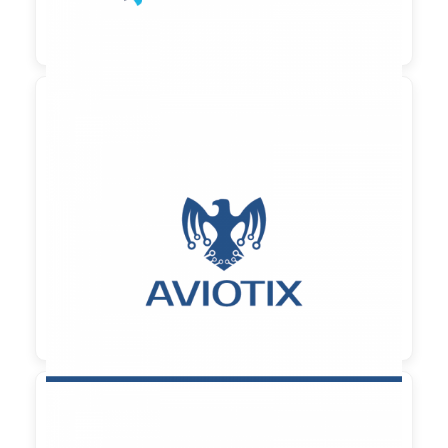

90,00 €
zzgl. MwSt