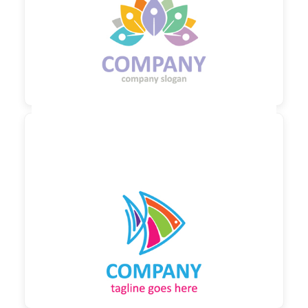

90,00 €
zzgl. MwSt