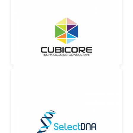

90,00 €
zzgl. MwSt

90,00 €
zzgl. MwSt