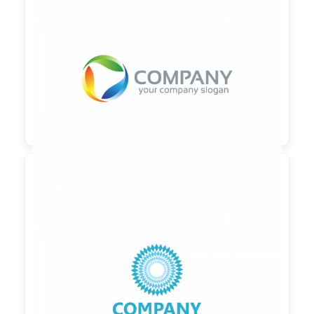

90,00 €
zzgl. MwSt

90,00 €
zzgl. MwSt