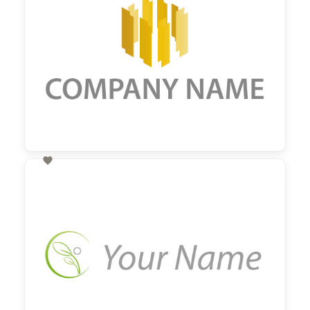

60,00 €
zzgl. MwSt