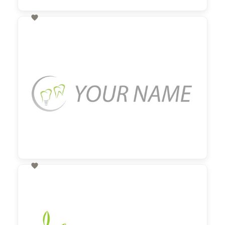

60,00 €
zzgl. MwSt

60,00 €
zzgl. MwSt