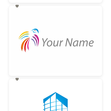

60,00 €
zzgl. MwSt

60,00 €
zzgl. MwSt