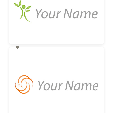

60,00 €
zzgl. MwSt