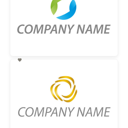

60,00 €
zzgl. MwSt