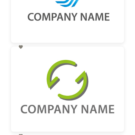

60,00 €
zzgl. MwSt