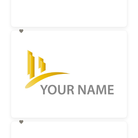

60,00 €
zzgl. MwSt

60,00 €
zzgl. MwSt