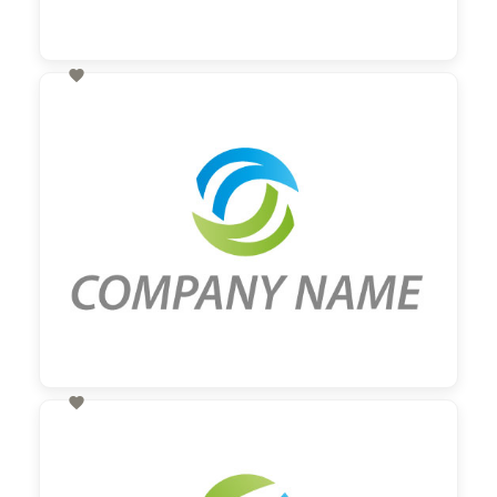

60,00 €
zzgl. MwSt

60,00 €
zzgl. MwSt