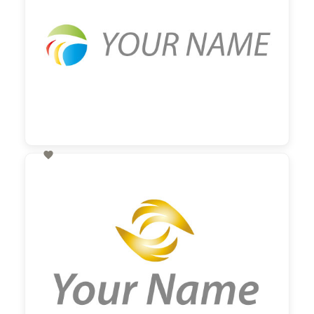

60,00 €
zzgl. MwSt