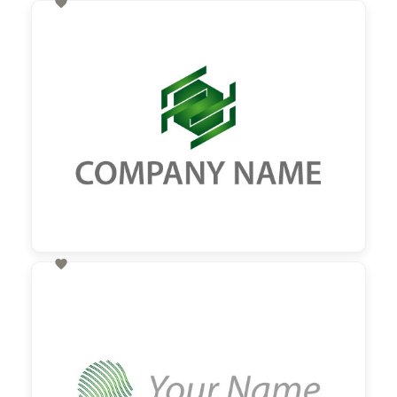

60,00 €
zzgl. MwSt

60,00 €
zzgl. MwSt