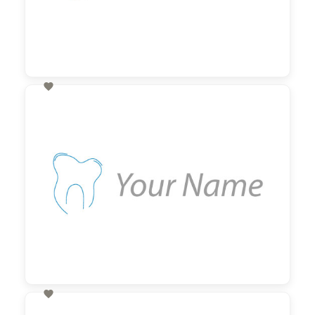

60,00 €
zzgl. MwSt

60,00 €
zzgl. MwSt