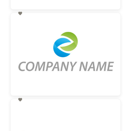

60,00 €
zzgl. MwSt

60,00 €
zzgl. MwSt