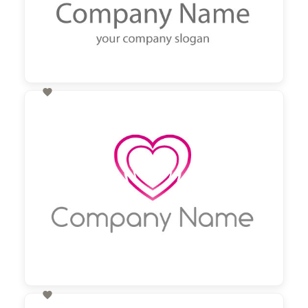

60,00 €
zzgl. MwSt
