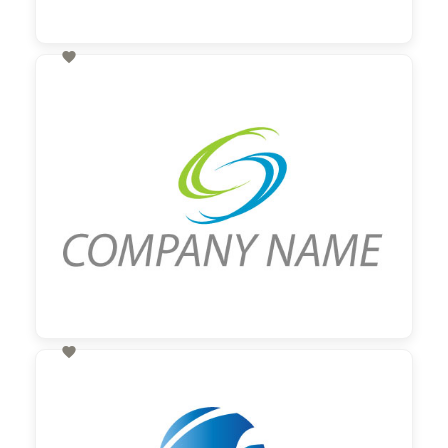

60,00 €
zzgl. MwSt

60,00 €
zzgl. MwSt