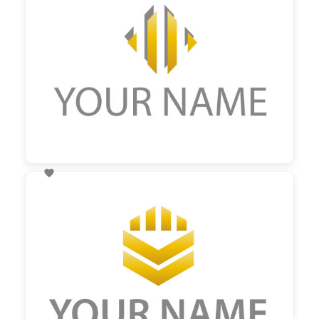

60,00 €
zzgl. MwSt