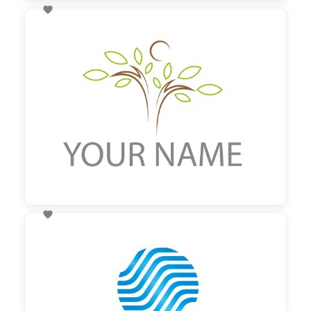

60,00 €
zzgl. MwSt

60,00 €
zzgl. MwSt