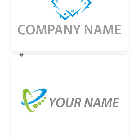

60,00 €
zzgl. MwSt