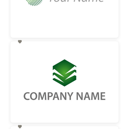

60,00 €
zzgl. MwSt
