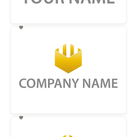

60,00 €
zzgl. MwSt

60,00 €
zzgl. MwSt