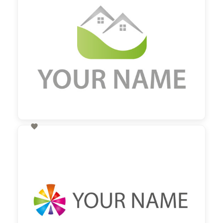

60,00 €
zzgl. MwSt