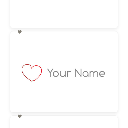

60,00 €
zzgl. MwSt

60,00 €
zzgl. MwSt