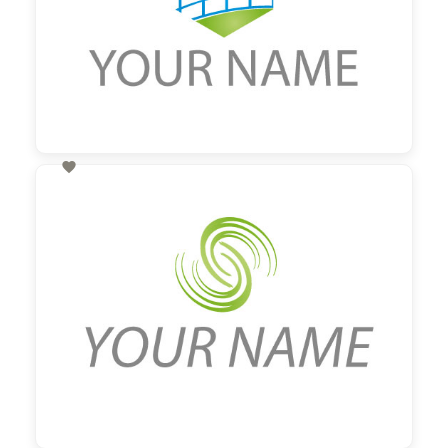

60,00 €
zzgl. MwSt