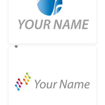

60,00 €
zzgl. MwSt