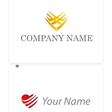

60,00 €
zzgl. MwSt