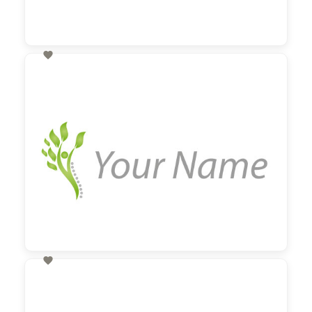

60,00 €
zzgl. MwSt

60,00 €
zzgl. MwSt