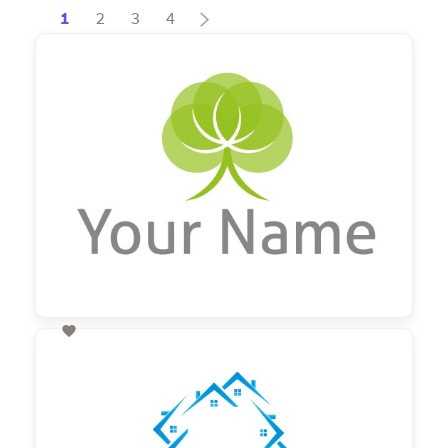
1
2
3
4

60,00 €
zzgl. MwSt