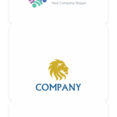

90,00 €
zzgl. MwSt