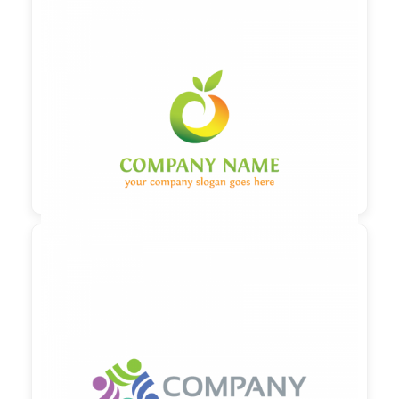

90,00 €
zzgl. MwSt

90,00 €
zzgl. MwSt