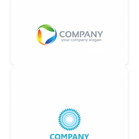

90,00 €
zzgl. MwSt

90,00 €
zzgl. MwSt