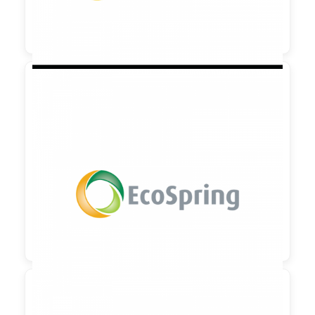

90,00 €
zzgl. MwSt