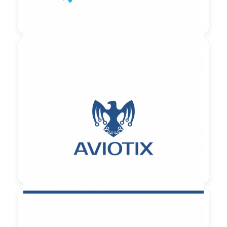

90,00 €
zzgl. MwSt