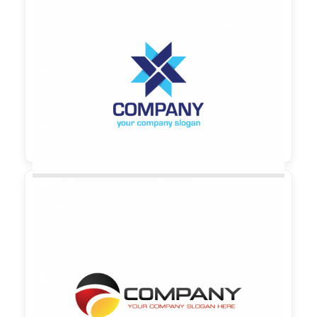

90,00 €
zzgl. MwSt

90,00 €
zzgl. MwSt