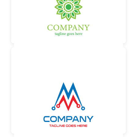

90,00 €
zzgl. MwSt