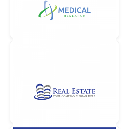

90,00 €
zzgl. MwSt