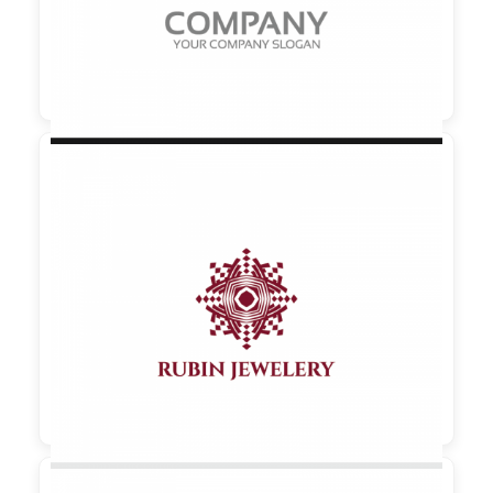

90,00 €
zzgl. MwSt