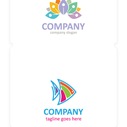

90,00 €
zzgl. MwSt