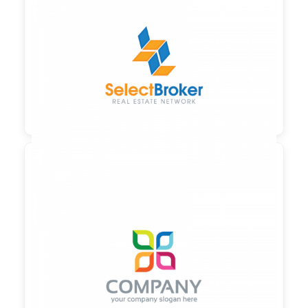

90,00 €
zzgl. MwSt

90,00 €
zzgl. MwSt