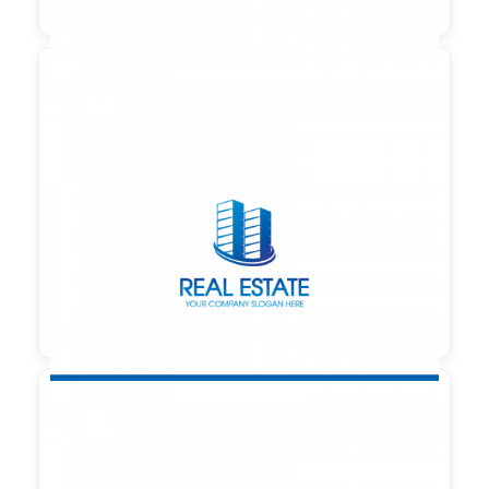

90,00 €
zzgl. MwSt
