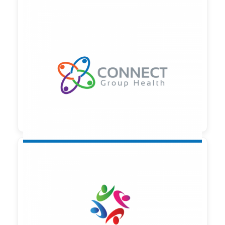

90,00 €
zzgl. MwSt

90,00 €
zzgl. MwSt