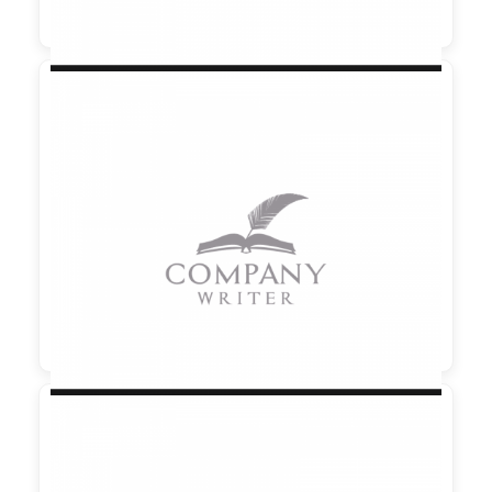

90,00 €
zzgl. MwSt