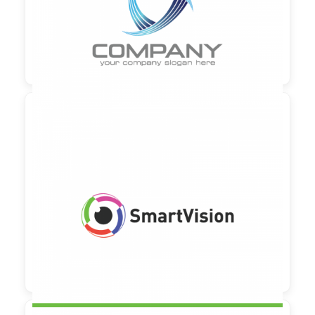

90,00 €
zzgl. MwSt