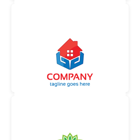

90,00 €
zzgl. MwSt

90,00 €
zzgl. MwSt