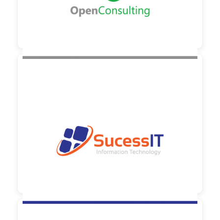

90,00 €
zzgl. MwSt