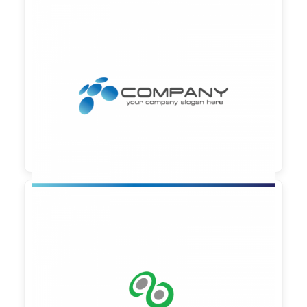

90,00 €
zzgl. MwSt

90,00 €
zzgl. MwSt