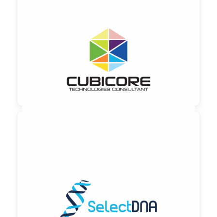

90,00 €
zzgl. MwSt

90,00 €
zzgl. MwSt