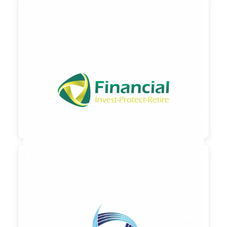

90,00 €
zzgl. MwSt

90,00 €
zzgl. MwSt