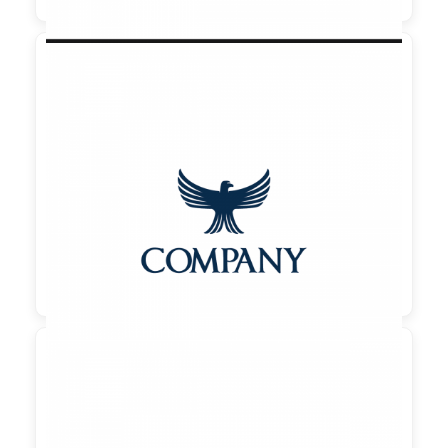

90,00 €
zzgl. MwSt
