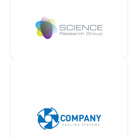

90,00 €
zzgl. MwSt

90,00 €
zzgl. MwSt