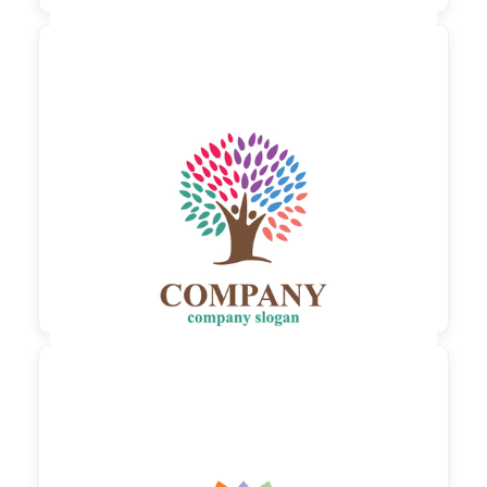

90,00 €
zzgl. MwSt

90,00 €
zzgl. MwSt