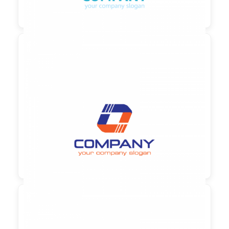

90,00 €
zzgl. MwSt