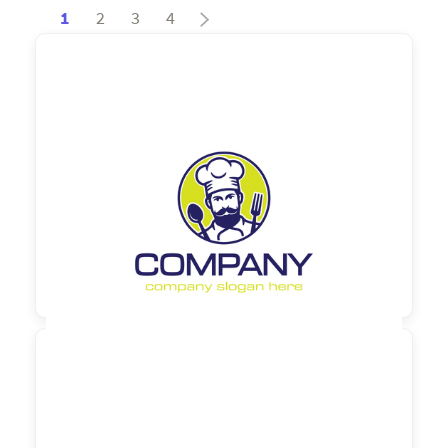
1
2
3
4
