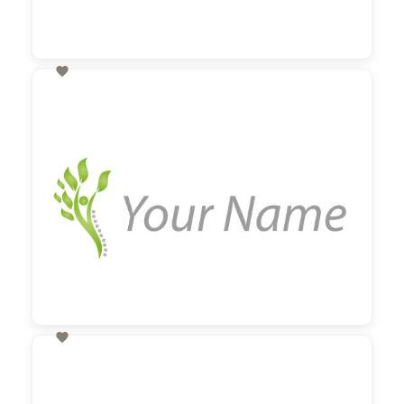

60,00 €
zzgl. MwSt

60,00 €
zzgl. MwSt