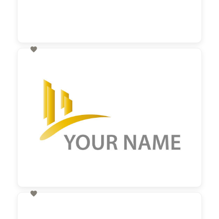

60,00 €
zzgl. MwSt

60,00 €
zzgl. MwSt