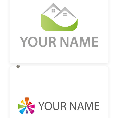

60,00 €
zzgl. MwSt