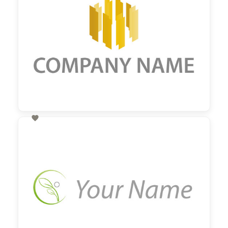

60,00 €
zzgl. MwSt