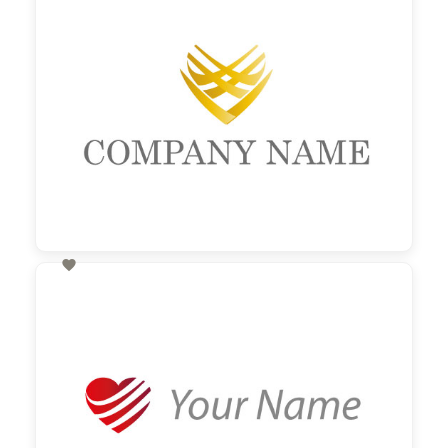

60,00 €
zzgl. MwSt