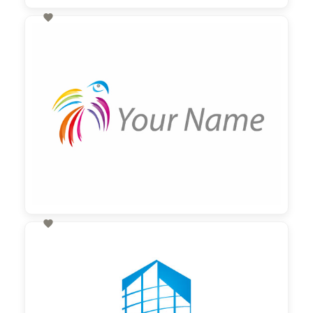

60,00 €
zzgl. MwSt

60,00 €
zzgl. MwSt