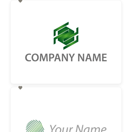

60,00 €
zzgl. MwSt

60,00 €
zzgl. MwSt