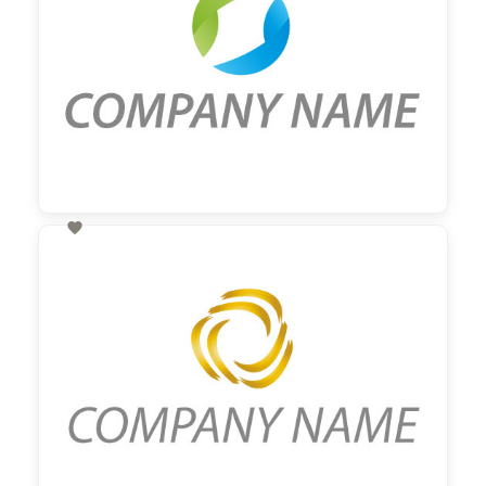

60,00 €
zzgl. MwSt