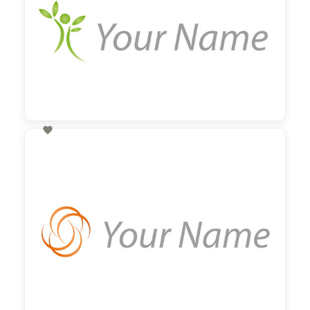

60,00 €
zzgl. MwSt