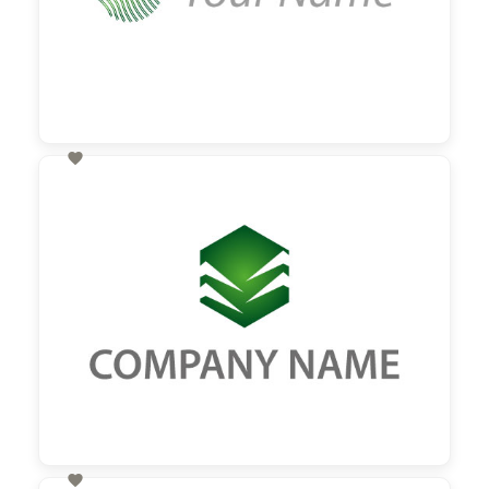

60,00 €
zzgl. MwSt
