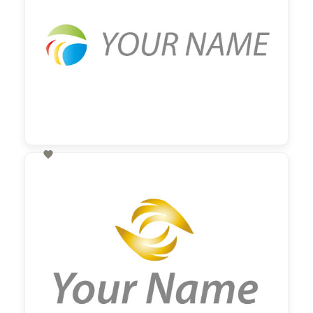

60,00 €
zzgl. MwSt