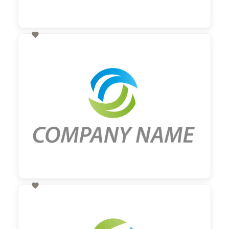

60,00 €
zzgl. MwSt

60,00 €
zzgl. MwSt