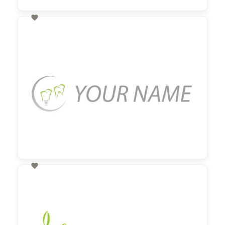

60,00 €
zzgl. MwSt

60,00 €
zzgl. MwSt