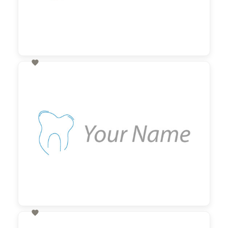

60,00 €
zzgl. MwSt

60,00 €
zzgl. MwSt