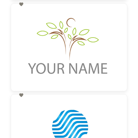

60,00 €
zzgl. MwSt

60,00 €
zzgl. MwSt