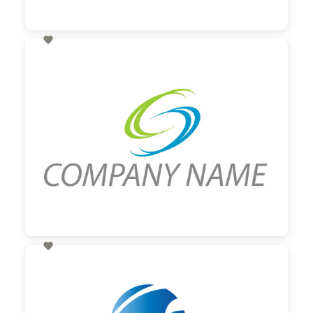

60,00 €
zzgl. MwSt

60,00 €
zzgl. MwSt