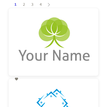
1
2
3
4

60,00 €
zzgl. MwSt