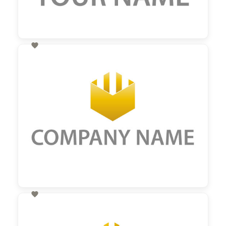

60,00 €
zzgl. MwSt

60,00 €
zzgl. MwSt