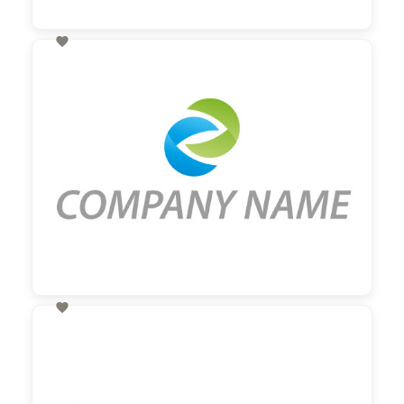

60,00 €
zzgl. MwSt

60,00 €
zzgl. MwSt