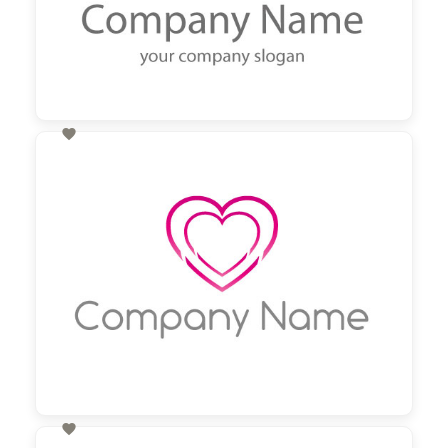

60,00 €
zzgl. MwSt
