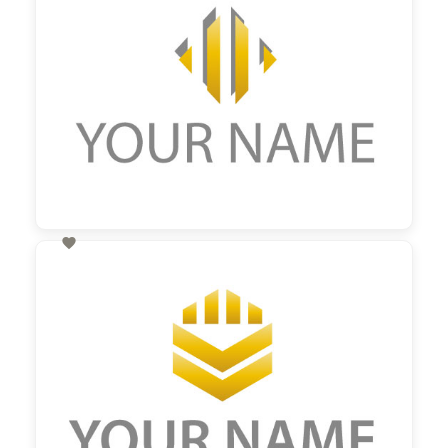

60,00 €
zzgl. MwSt