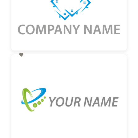

60,00 €
zzgl. MwSt