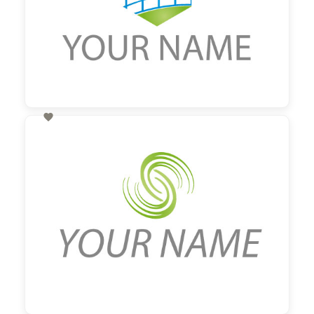

60,00 €
zzgl. MwSt