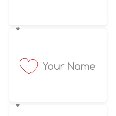

60,00 €
zzgl. MwSt

60,00 €
zzgl. MwSt