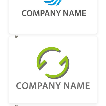

60,00 €
zzgl. MwSt