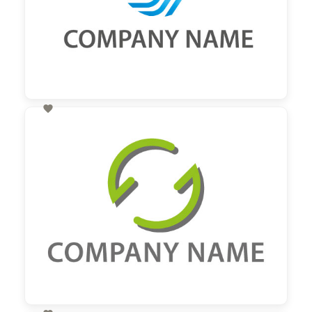

60,00 €
zzgl. MwSt