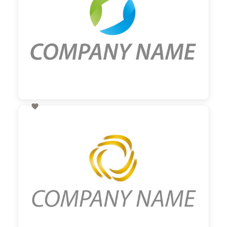

60,00 €
zzgl. MwSt