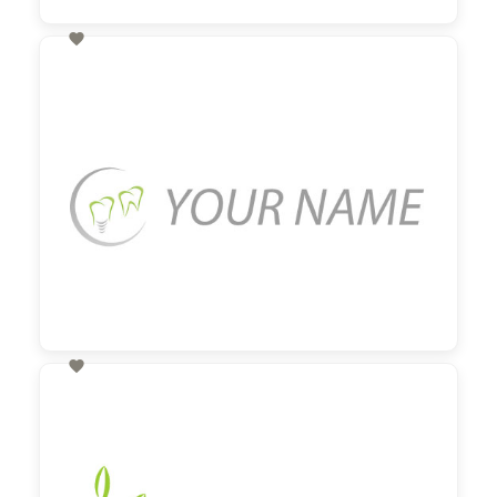

60,00 €
zzgl. MwSt

60,00 €
zzgl. MwSt