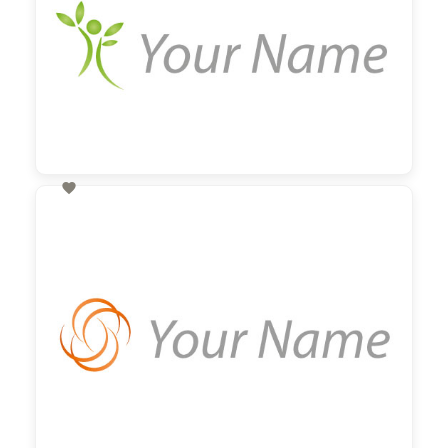

60,00 €
zzgl. MwSt