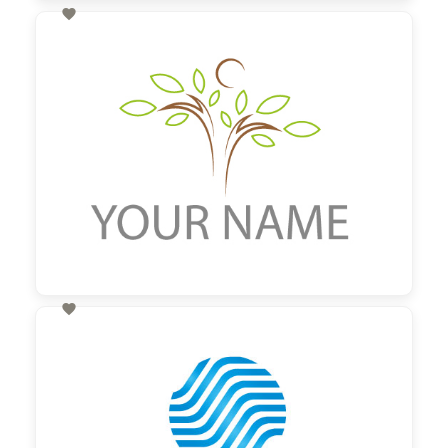

60,00 €
zzgl. MwSt

60,00 €
zzgl. MwSt