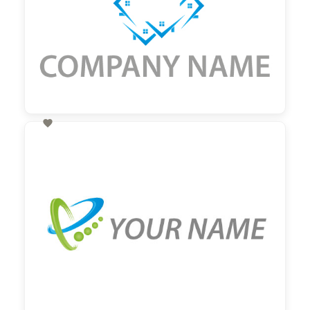

60,00 €
zzgl. MwSt