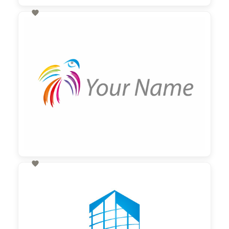

60,00 €
zzgl. MwSt

60,00 €
zzgl. MwSt