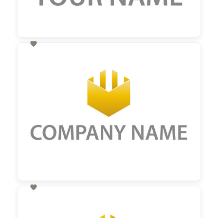

60,00 €
zzgl. MwSt

60,00 €
zzgl. MwSt