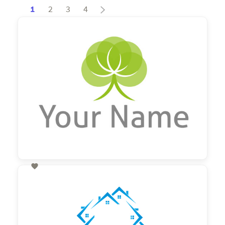
1
2
3
4

60,00 €
zzgl. MwSt