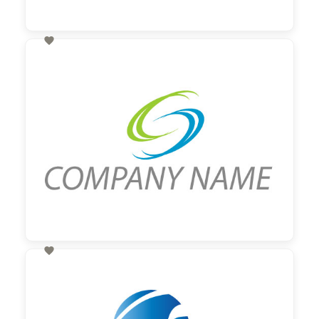

60,00 €
zzgl. MwSt

60,00 €
zzgl. MwSt