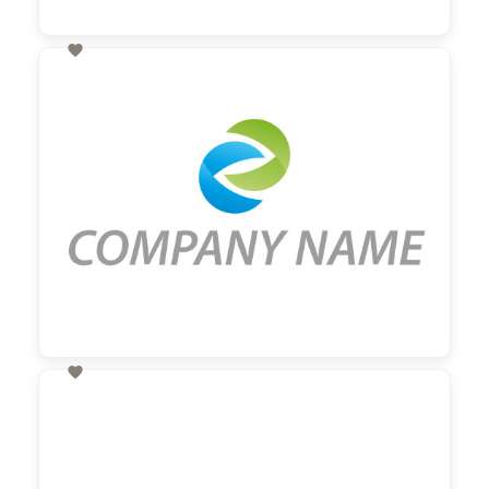

60,00 €
zzgl. MwSt

60,00 €
zzgl. MwSt