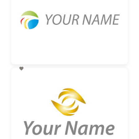

60,00 €
zzgl. MwSt