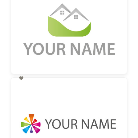

60,00 €
zzgl. MwSt