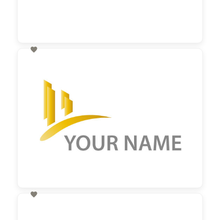

60,00 €
zzgl. MwSt

60,00 €
zzgl. MwSt