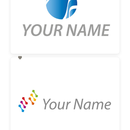

60,00 €
zzgl. MwSt