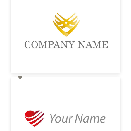

60,00 €
zzgl. MwSt