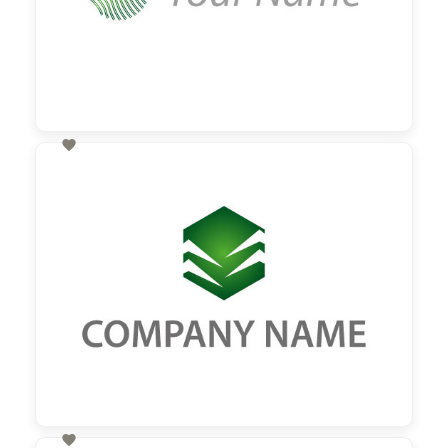

60,00 €
zzgl. MwSt
