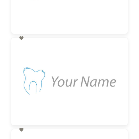

60,00 €
zzgl. MwSt

60,00 €
zzgl. MwSt