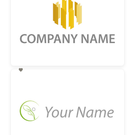

60,00 €
zzgl. MwSt