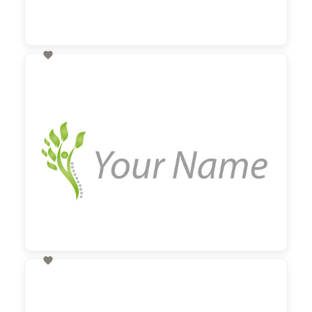

60,00 €
zzgl. MwSt

60,00 €
zzgl. MwSt