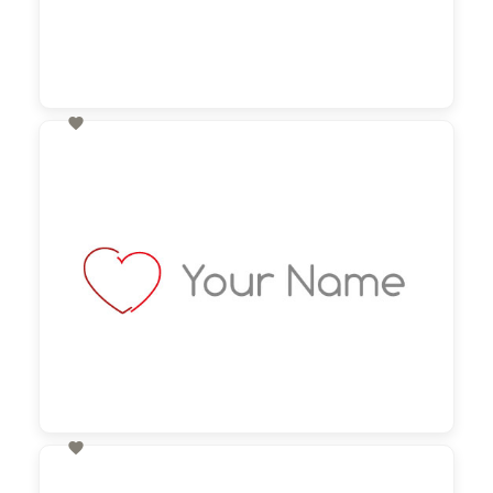

60,00 €
zzgl. MwSt

60,00 €
zzgl. MwSt