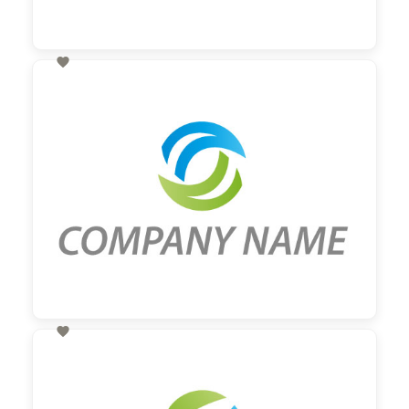

60,00 €
zzgl. MwSt

60,00 €
zzgl. MwSt