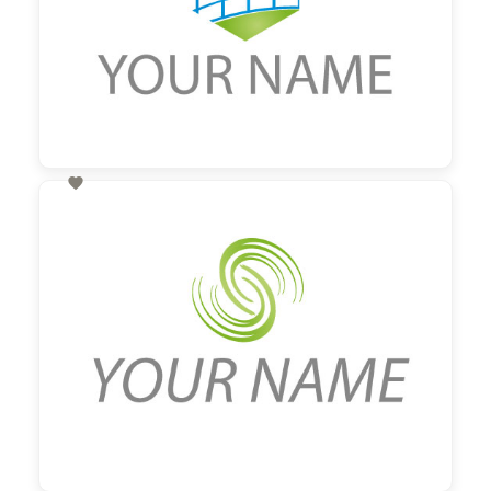

60,00 €
zzgl. MwSt