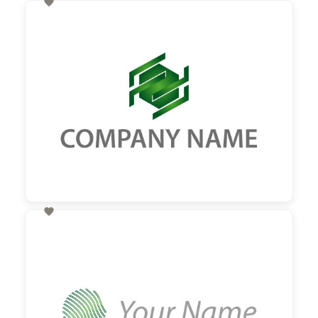

60,00 €
zzgl. MwSt

60,00 €
zzgl. MwSt