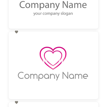

60,00 €
zzgl. MwSt
