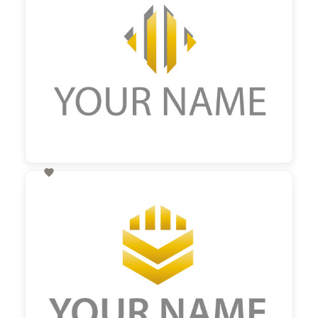

60,00 €
zzgl. MwSt