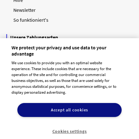
Newsletter
So funktioniert's
Unsere Zahlungsarten
We protect your privacy and use data to your
advantage
We use cookies to provide you with an optimal website
experience. These include cookies that are necessary for the
operation of the site and for controlling our commercial
business objectives, as well as those that are used solely for
anonymous statistical purposes, for convenience settings, or to
display personalized advertising.
© 2026 designenlassen.de
AGB Auftraggeber
Accept all cookies
AGB Dienstleister
Datenschutz
Impressum
Vergütungsregeln
Cookie-Einstellungen

DE
Cookies settings