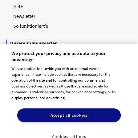
Hilfe
Newsletter
So funktioniert's
Unsere Zahlungsarten
We protect your privacy and use data to your
advantage
We use cookies to provide you with an optimal website
experience. These include cookies that are necessary for the
operation of the site and for controlling our commercial
business objectives, as well as those that are used solely for
anonymous statistical purposes, for convenience settings, or to
display personalized advertising.
© 2026 designenlassen.de
AGB Auftraggeber
Accept all cookies
AGB Dienstleister
Datenschutz
Impressum
Vergütungsregeln
Cookie-Einstellungen

DE
Cookies settings