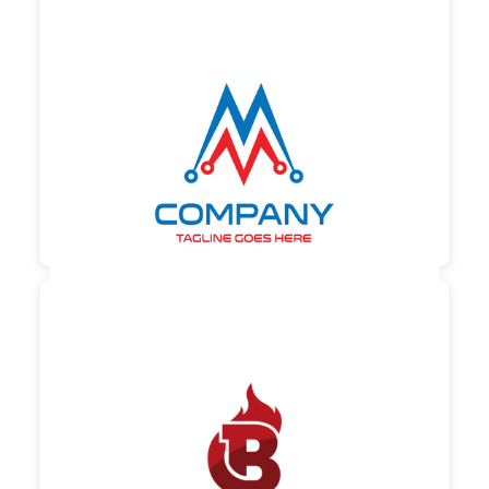

130,00 €
zzgl. MwSt

90,00 €
zzgl. MwSt