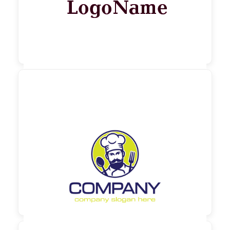

90,00 €
zzgl. MwSt