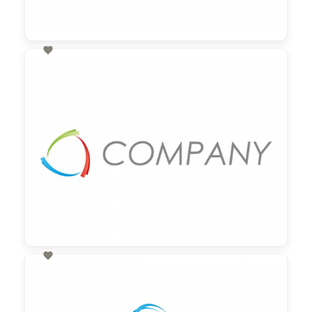

60,00 €
zzgl. MwSt

60,00 €
zzgl. MwSt