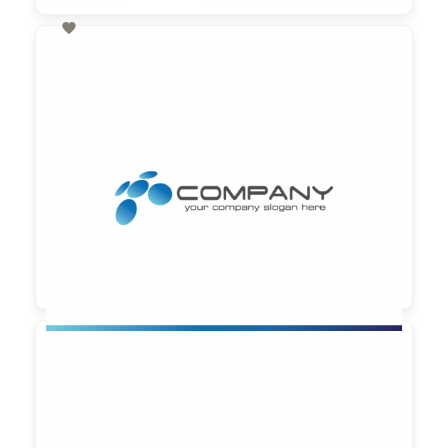

60,00 €
zzgl. MwSt

90,00 €
zzgl. MwSt