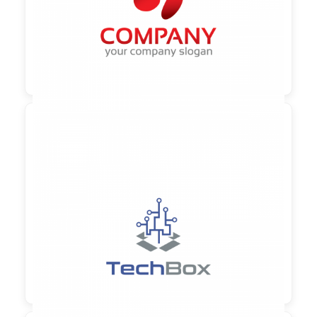

90,00 €
zzgl. MwSt