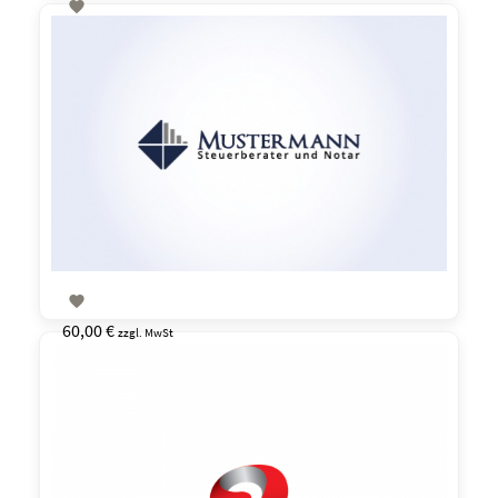

60,00 €
zzgl. MwSt

60,00 €
zzgl. MwSt