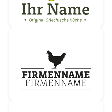

190,00 €
zzgl. MwSt