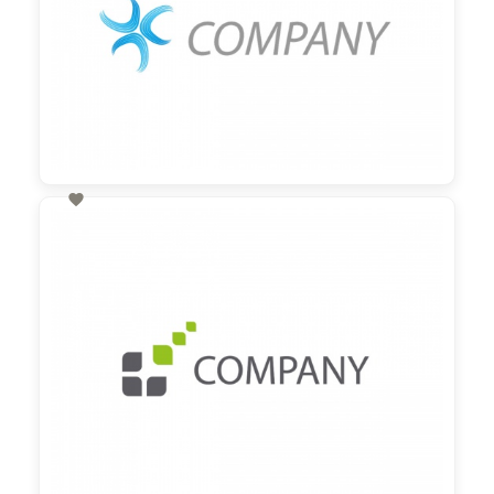

60,00 €
zzgl. MwSt