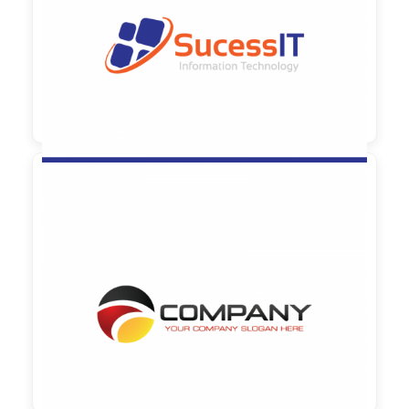

90,00 €
zzgl. MwSt