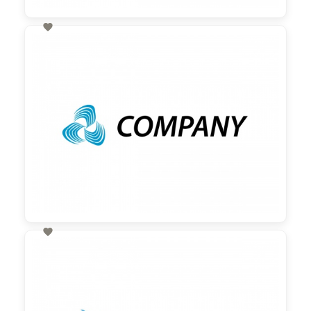

60,00 €
zzgl. MwSt

60,00 €
zzgl. MwSt