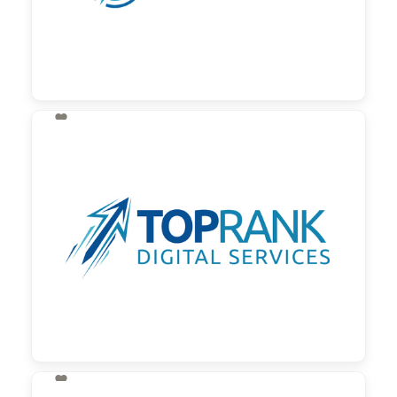

130,00 €
zzgl. MwSt
