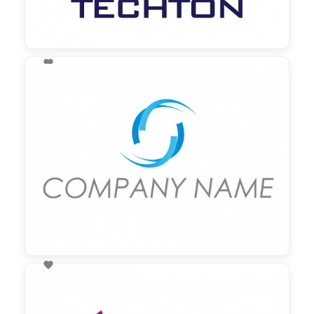

130,00 €
zzgl. MwSt

60,00 €
zzgl. MwSt