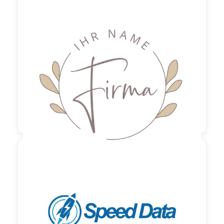

90,00 €
zzgl. MwSt

130,00 €
zzgl. MwSt