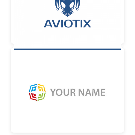

90,00 €
zzgl. MwSt