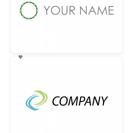

60,00 €
zzgl. MwSt