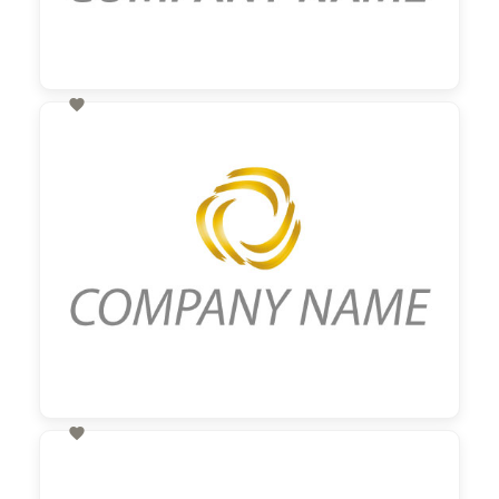

60,00 €
zzgl. MwSt

60,00 €
zzgl. MwSt