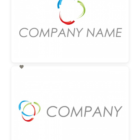

60,00 €
zzgl. MwSt