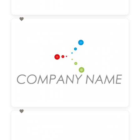

60,00 €
zzgl. MwSt

60,00 €
zzgl. MwSt