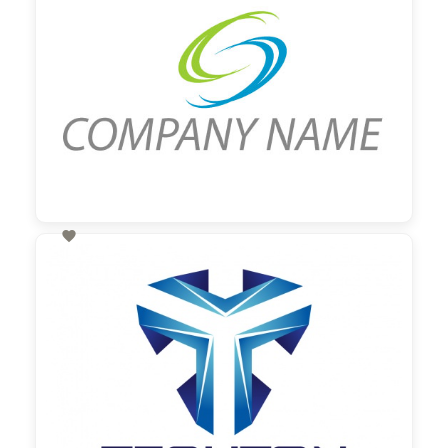

60,00 €
zzgl. MwSt