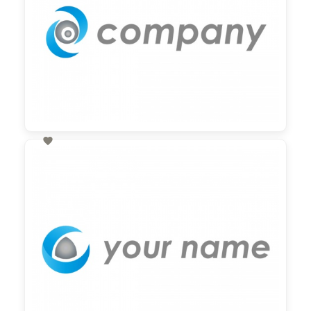

60,00 €
zzgl. MwSt