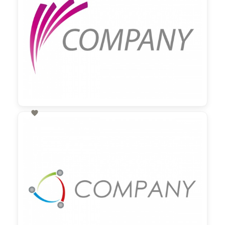

60,00 €
zzgl. MwSt