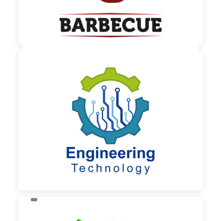

130,00 €
zzgl. MwSt

130,00 €
zzgl. MwSt