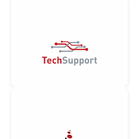

90,00 €
zzgl. MwSt

90,00 €
zzgl. MwSt