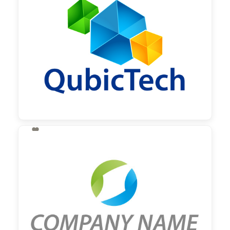

130,00 €
zzgl. MwSt