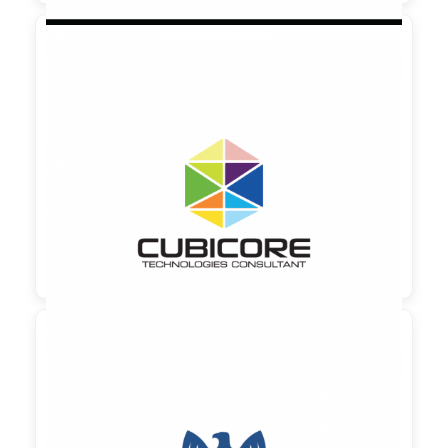

90,00 €
zzgl. MwSt

90,00 €
zzgl. MwSt