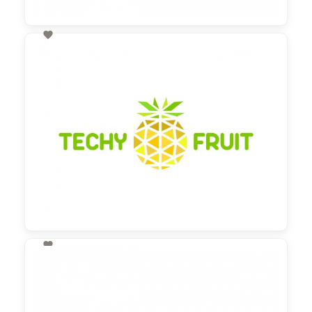

60,00 €
zzgl. MwSt

130,00 €
zzgl. MwSt