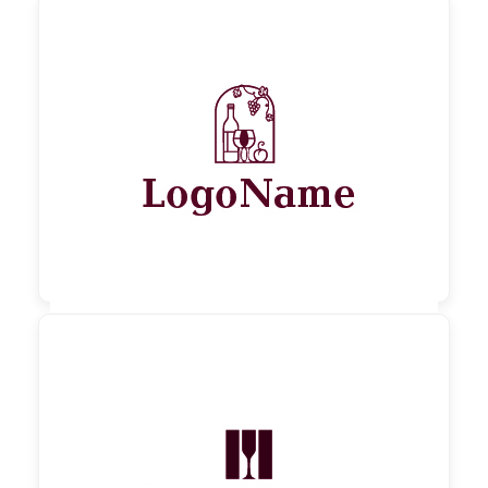

130,00 €
zzgl. MwSt