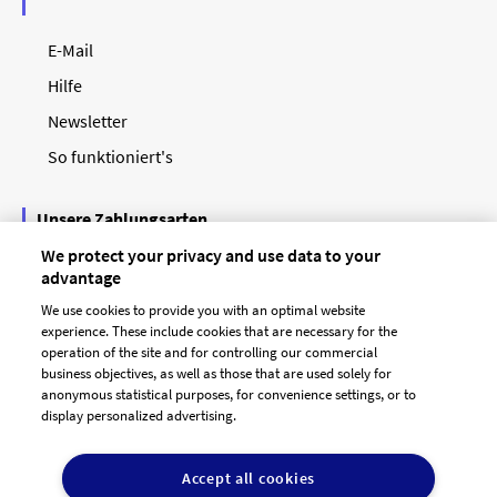
E-Mail
Hilfe
Newsletter
So funktioniert's
Unsere Zahlungsarten
We protect your privacy and use data to your
advantage
We use cookies to provide you with an optimal website
experience. These include cookies that are necessary for the
operation of the site and for controlling our commercial
business objectives, as well as those that are used solely for
anonymous statistical purposes, for convenience settings, or to
display personalized advertising.
© 2026 designenlassen.de
AGB Auftraggeber
Accept all cookies
AGB Dienstleister
Datenschutz
Impressum