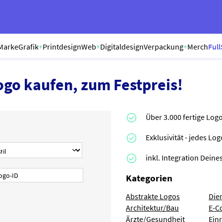
Marke
Grafik
+
Printdesign
Web
+
Digitaldesign
Verpackung
+
Merch
Full
ogo kaufen, zum Festpreis!
Über 3.000 fertige Log
Exklusivität - jedes Lo
inkl. Integration Dei
Kategorien
Abstrakte Logos
Die
Architektur/Bau
E-C
Ärzte/Gesundheit
Ein