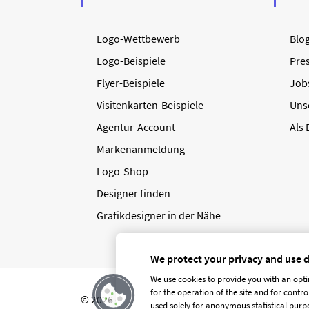
Logo-Wettbewerb
Blo
Logo-Beispiele
Pre
Flyer-Beispiele
Job
Visitenkarten-Beispiele
Uns
Agentur-Account
Als
Markenanmeldung
Logo-Shop
Designer finden
Grafikdesigner in der Nähe
We protect your privacy and use 
We use cookies to provide you with an opti
for the operation of the site and for contr
© 2026 designenlassen.de
AGB Auftraggeber
used solely for anonymous statistical purpo