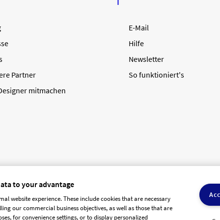
g
E-Mail
sse
Hilfe
s
Newsletter
ere Partner
So funktioniert's
 Designer mitmachen
data to your advantage
Acc
mal website experience. These include cookies that are necessary
olling our commercial business objectives, as well as those that are
AGB Dienstleister
Datenschutz
Impressum
Vergütungsrege
ses, for convenience settings, or to display personalized