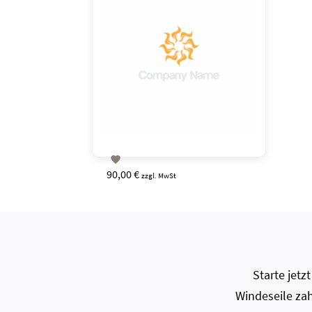

90,00 €
zzgl. MwSt
Starte jet
Windeseile zah