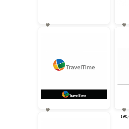


90,00 €
130,
zzgl. MwSt


90,00 €
190,
zzgl. MwSt