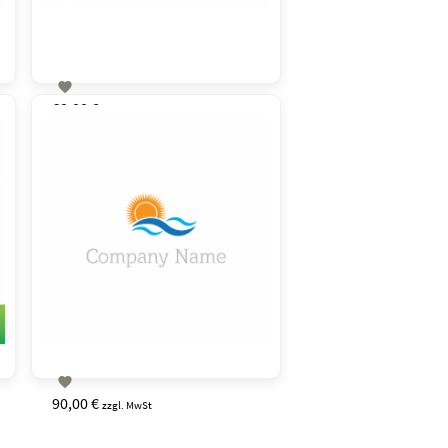

60,00 €
zzgl. MwSt

90,00 €
zzgl. MwSt