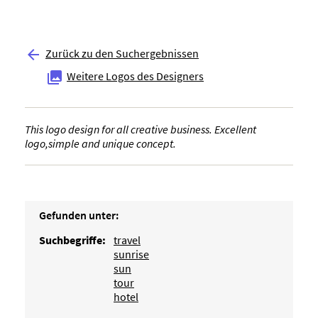
Zurück zu den Suchergebnissen

Weitere Logos des Designers

This logo design for all creative business. Excellent
logo,simple and unique concept.
Gefunden unter:
Suchbegriffe:
travel
sunrise
sun
tour
hotel